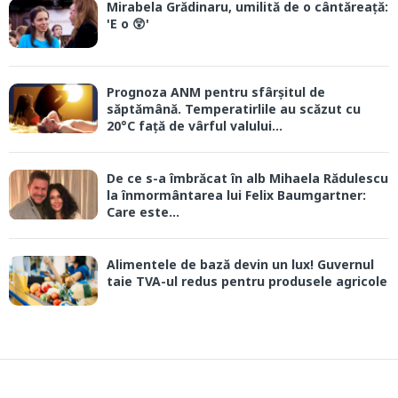
Mirabela Grădinaru, umilită de o cântăreață:
'E o 😲'
Prognoza ANM pentru sfârșitul de
săptămână. Temperatirlile au scăzut cu
20°C față de vârful valului...
De ce s-a îmbrăcat în alb Mihaela Rădulescu
la înmormântarea lui Felix Baumgartner:
Care este...
Alimentele de bază devin un lux! Guvernul
taie TVA-ul redus pentru produsele agricole