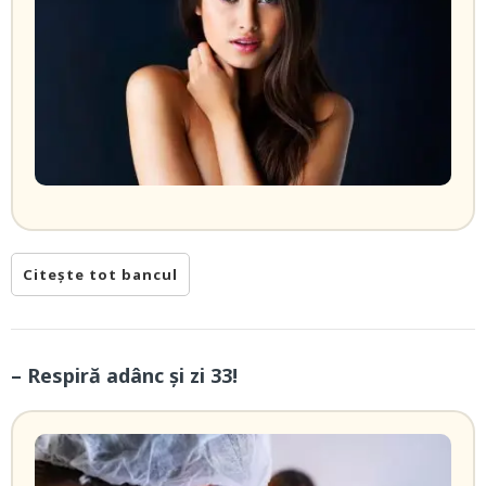
Citește tot bancul
– Respiră adânc și zi 33!