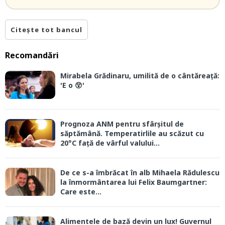
Citește tot bancul
Recomandări
Mirabela Grădinaru, umilită de o cântăreață:
'E o 😲'
Prognoza ANM pentru sfârșitul de
săptămână. Temperatirlile au scăzut cu
20°C față de vârful valului...
De ce s-a îmbrăcat în alb Mihaela Rădulescu
la înmormântarea lui Felix Baumgartner:
Care este...
Alimentele de bază devin un lux! Guvernul