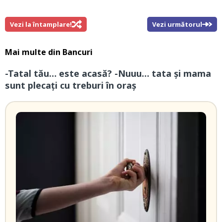
Vezi la întamplare!
Vezi următorul
Mai multe din
Bancuri
-Tatal tău… este acasă? -Nuuu… tata și mama
sunt plecați cu treburi în oraș