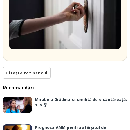
Citește tot bancul
Recomandări
Mirabela Grădinaru, umilită de o cântăreață:
'E o 😲'
Prognoza ANM pentru sfârșitul de