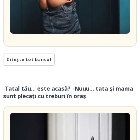
Citește tot bancul
-Tatal tău… este acasă? -Nuuu… tata și mama
sunt plecați cu treburi în oraș