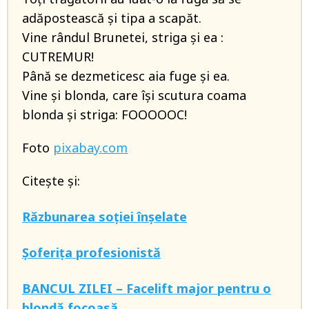
adăpostească și tipa a scapăt.
Vine rândul Brunetei, striga și ea :
CUTREMUR!
Până se dezmeticesc aia fuge și ea.
Vine și blonda, care își scutura coama
blonda și striga: FOOOOOC!
Foto
pixabay.com
Citește și:
Răzbunarea soției înșelate
Șoferița profesionistă
BANCUL ZILEI – Facelift major pentru o
blondă focoasă