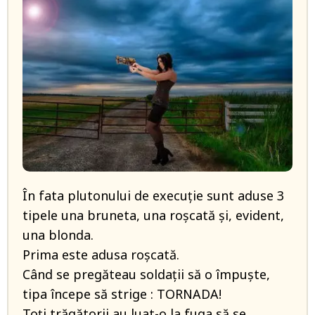
În fata plutonului de execuție sunt aduse 3
tipele una bruneta, una roșcată și, evident,
una blonda.
Prima este adusa roșcată.
Când se pregăteau soldații să o împuște,
tipa începe să strige : TORNADA!
Toți trăgătorii au luat-o la fuga să se