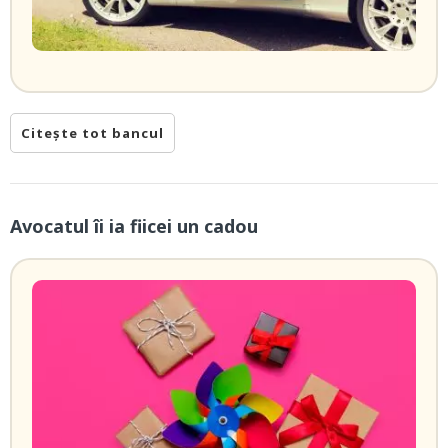
Citește tot bancul
Avocatul îi ia fiicei un cadou