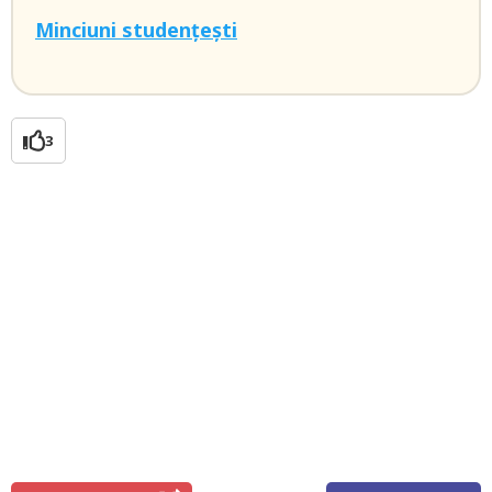
Minciuni studențești
3