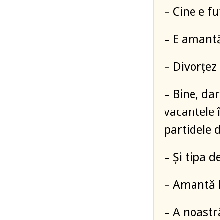
– Cine e fu
– E amant
– Divorțez
– Bine, dar
vacantele 
partidele d
– Și tipa d
– Amantă l
– A noast