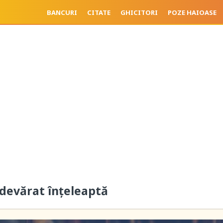
BANCURI
CITATE
GHICITORI
POZE HAIOASE
adevărat înțeleaptă