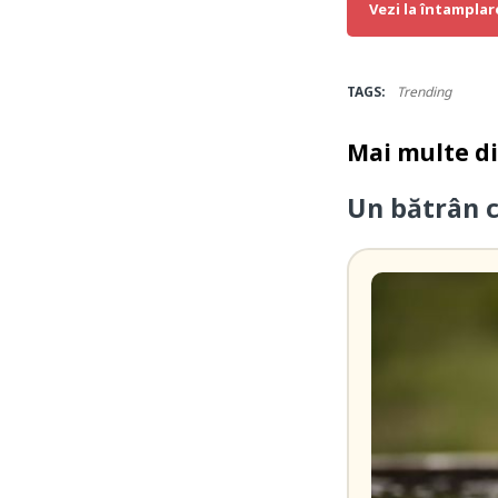
Vezi la întamplar
TAGS:
Trending
Mai multe d
Un bătrân 