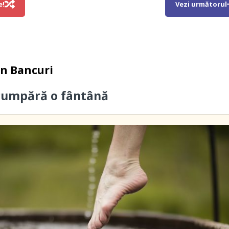
e!
Vezi următorul
in
Bancuri
cumpără o fântână