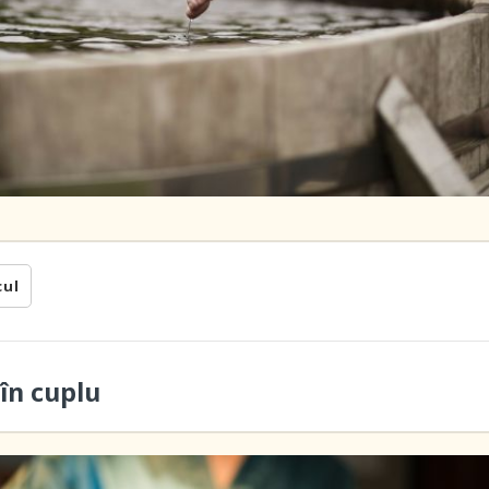
cul
în cuplu