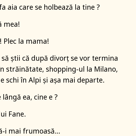
fa aia care se holbează la tine ?
ă mea!
 ! Plec la mama!
 să știi că după divorț se vor termina
în străinătate, shopping-ul la Milano,
e schi în Alpi și așa mai departe.
e lângă ea, cine e ?
ui Fane.
ră-i mai frumoasă…