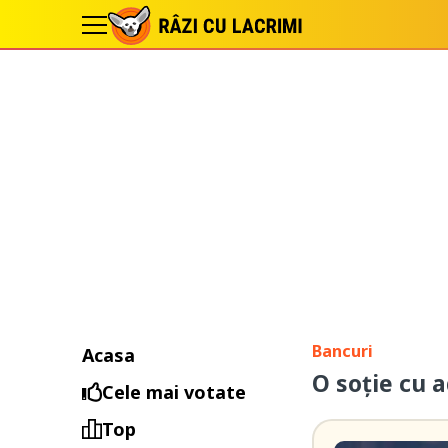
Bancuri
Acasa
O soție cu 
Cele mai votate
Top