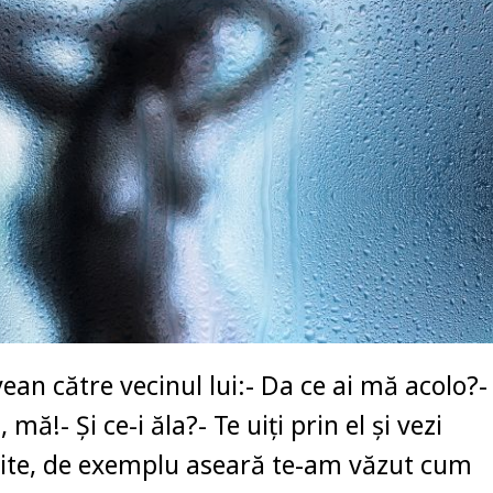
an către vecinul lui:- Da ce ai mă acolo?-
 mă!- Şi ce-i ăla?- Te uiţi prin el şi vezi
ite, de exemplu aseară te-am văzut cum