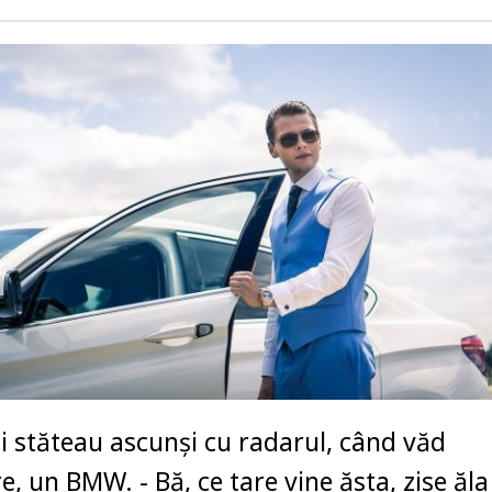
ști stăteau ascunși cu radarul, când văd
e, un BMW. - Bă, ce tare vine ăsta, zise ăla