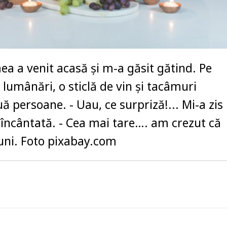
a a venit acasă și m-a găsit gătind. Pe
lumânări, o sticlă de vin și tacâmuri
ă persoane. - Uau, ce surpriză!... Mi-a zis
încântată. - Cea mai tare…. am crezut că
 luni. Foto pixabay.com