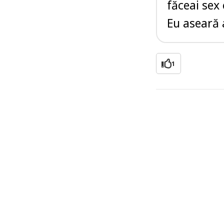
făceai sex
Eu aseară 
1