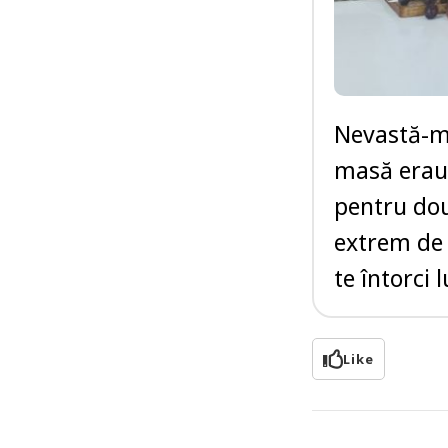
Nevastă-me
masă erau 
pentru dou
extrem de 
te întorci
Like