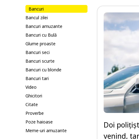
Bancuri
Bancul zilei
Bancuri amuzante
Bancuri cu Bulă
Glume proaste
Bancuri seci
Bancuri scurte
Bancuri cu blonde
Bancuri tari
Video
Ghicitori
Citate
Proverbe
Poze haioase
Doi poliți
Meme-uri amuzante
venind, tar