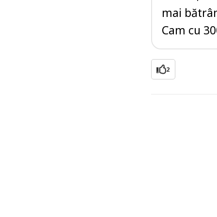
mai bătrân
Cam cu 30
2