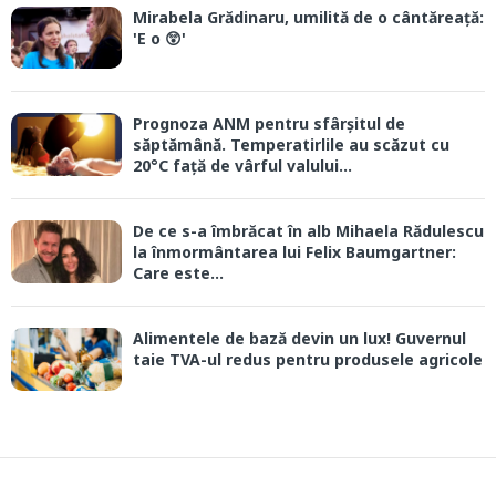
Mirabela Grădinaru, umilită de o cântăreață:
'E o 😲'
Prognoza ANM pentru sfârșitul de
săptămână. Temperatirlile au scăzut cu
20°C față de vârful valului...
De ce s-a îmbrăcat în alb Mihaela Rădulescu
la înmormântarea lui Felix Baumgartner:
Care este...
Alimentele de bază devin un lux! Guvernul
taie TVA-ul redus pentru produsele agricole