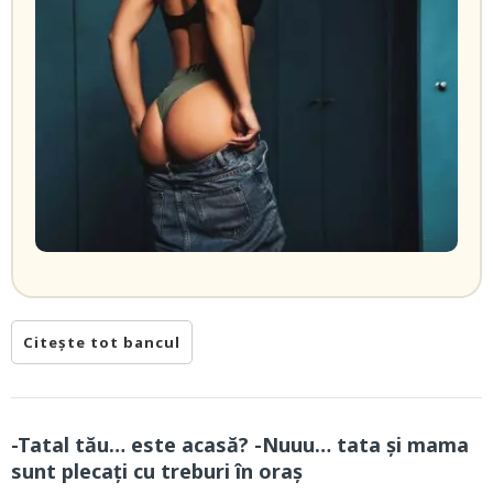
Citește tot bancul
-Tatal tău… este acasă? -Nuuu… tata și mama
sunt plecați cu treburi în oraș