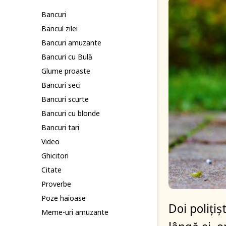
Bancuri
Bancul zilei
Bancuri amuzante
Bancuri cu Bulă
Glume proaste
Bancuri seci
Bancuri scurte
Bancuri cu blonde
Bancuri tari
Video
Ghicitori
Citate
Proverbe
Poze haioase
Doi poliți
Meme-uri amuzante