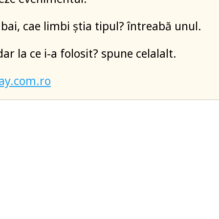
 bai, cae limbi știa tipul? întreabă unul.
ar la ce i-a folosit? spune celalalt.
ay.com.ro