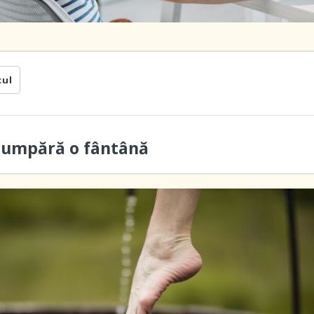
cul
cumpără o fântână