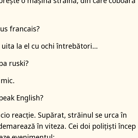
oprește o mașină străină, din care coboară
ous francais?
se uita la el cu ochi întrebători…
pa ruski?
nimic.
peak English?
cio reacție. Supărat, străinul se urca în
emarează în viteza. Cei doi polițiști încep
eze evenimentul: