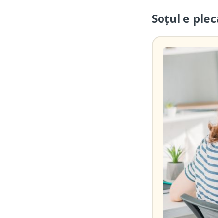
Soțul e ple