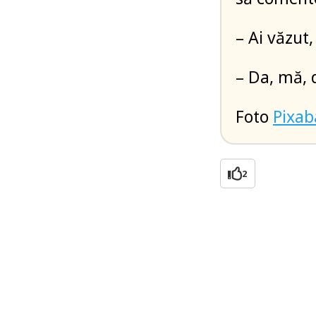
– Ai văzut,
– Da, mă, d
Foto
Pixab
2