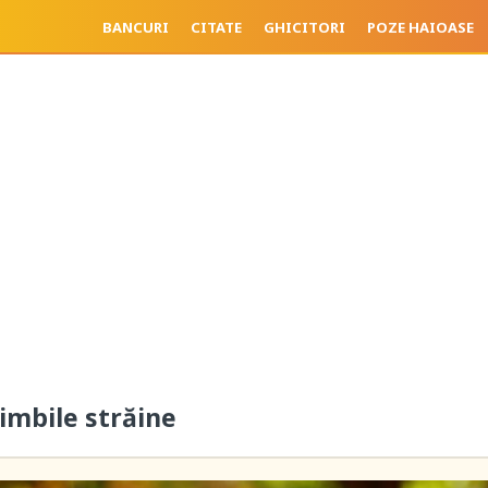
BANCURI
CITATE
GHICITORI
POZE HAIOASE
 limbile străine