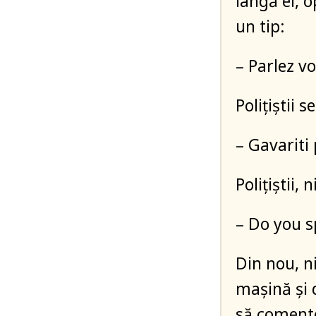
lângă ei, 
un tip:
– Parlez v
Polițiștii 
– Gavariti 
Polițiștii, 
– Do you s
Din nou, ni
mașină și d
să coment