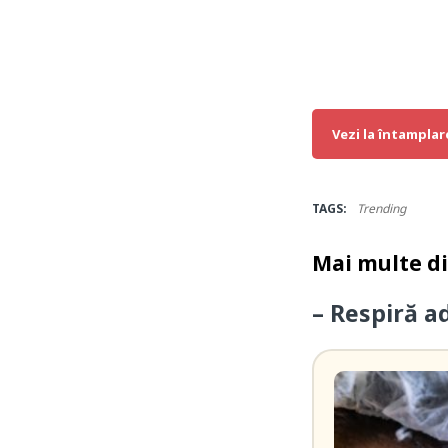
Vezi la întamplar
TAGS:
Trending
Mai multe d
– Respiră ad