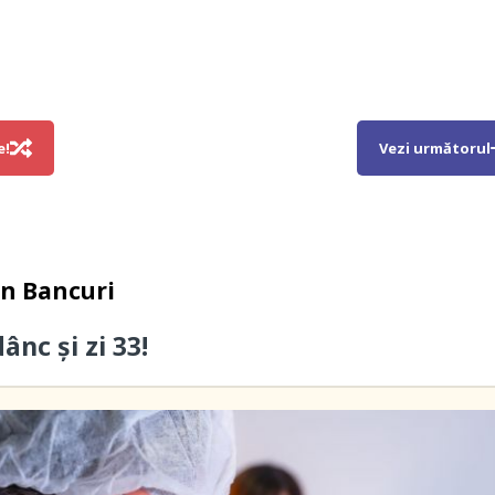
e!
Vezi următorul
in
Bancuri
ânc și zi 33!