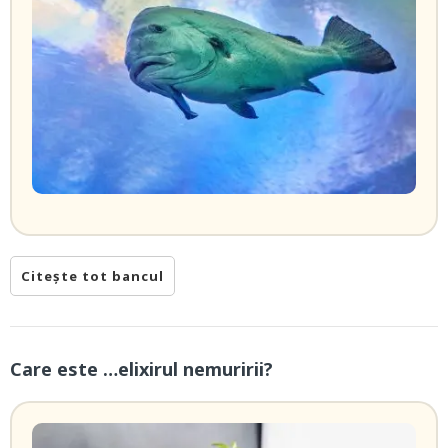
Citește tot bancul
Care este …elixirul nemuririi?