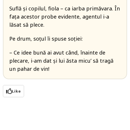
Suflă şi copilul, fiola – ca iarba primăvara. În
faţa acestor probe evidente, agentul i-a
lăsat să plece.
Pe drum, soţul îi spuse soţiei:
– Ce idee bună ai avut când, înainte de
plecare, i-am dat şi lui ăsta micu’ să tragă
un pahar de vin!
Like