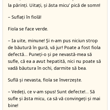
la părinţi. Uitaţi, şi ăsta micu’ pică de somn!
– Suflaţi în fiolă!
Fiola se face verde.
– Ia uite, minune! Şi n-am pus niciun strop
de băutură în gură, vă jur! Poate a fost fiola
defectă… Puneţi-o şi pe nevastă-mea să
sufle, că ea a avut hepatită, nici nu poate să
vadă băutura în ochi, darmite să bea.
Suflă şi nevasta, fiola se înverzeşte.
– Vedeţi, ce v-am spus! Sunt defecte!… Să
sufle şi ăsta micu, ca să vă convingeţi şi mai
bine!