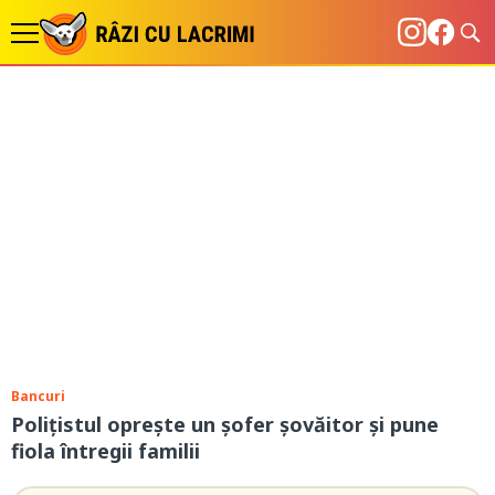
Bancuri
Polițistul oprește un șofer șovăitor și pune
fiola întregii familii