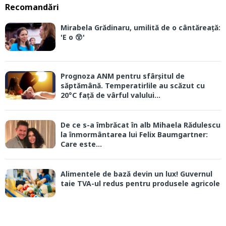
Recomandări
Mirabela Grădinaru, umilită de o cântăreață:
'E o 😲'
Prognoza ANM pentru sfârșitul de
săptămână. Temperatirlile au scăzut cu
20°C față de vârful valului...
De ce s-a îmbrăcat în alb Mihaela Rădulescu
la înmormântarea lui Felix Baumgartner:
Care este...
Alimentele de bază devin un lux! Guvernul
taie TVA-ul redus pentru produsele agricole