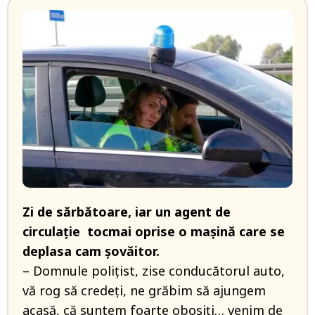
Zi de sărbătoare, iar un agent de
circulaţie tocmai oprise o maşină care se
deplasa cam şovăitor.
– Domnule poliţist, zise conducătorul auto,
vă rog să credeţi, ne grăbim să ajungem
acasă, că suntem foarte obosiţi… venim de