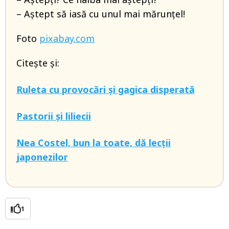
– Aştept să iasă cu unul mai mărunţel!
Foto
pixabay.com
Citește și:
Ruleta cu provocări și gagica disperată
Pastorii și liliecii
Nea Costel, bun la toate, dă lecții
japonezilor
1