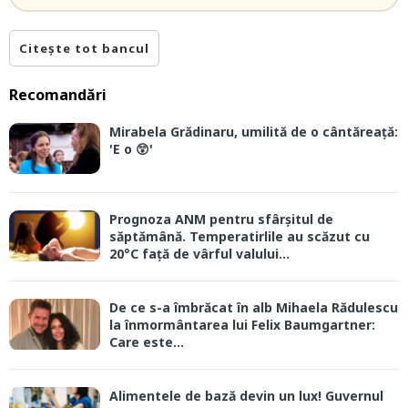
Citește tot bancul
Recomandări
Mirabela Grădinaru, umilită de o cântăreață:
'E o 😲'
Prognoza ANM pentru sfârșitul de
săptămână. Temperatirlile au scăzut cu
20°C față de vârful valului...
De ce s-a îmbrăcat în alb Mihaela Rădulescu
la înmormântarea lui Felix Baumgartner:
Care este...
Alimentele de bază devin un lux! Guvernul