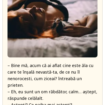
– Bine mă, acum că ai aflat cine este ăla cu
care te înșală nevastă-ta, de ce nu îl
nenorocesti, cum ziceai? întreabă un
prieten.
– Eh, eu sunt un om răbdător, calm… aştept,
răspunde celălalt.
– Aştepţi? Ce naiba mai aştepţi?