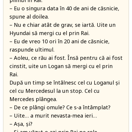
plimbi în Rai.
– Eu o singura data în 40 de ani de căsnicie,
spune al doilea.
– Nu e chiar atât de grav, se iartă. Uite un
Hyundai să mergi cu el prin Rai.
– Eu de vreo 10 ori în 20 ani de căsnicie,
raspunde ultimul.
– Aoleu, ce rău ai fost. Însă pentru că ai fost
cinstit, uite un Logan să mergi cu el prin
Rai.
După un timp se întâlnesc cel cu Loganul și
cel cu Mercedesul la un stop. Cel cu
Mercedes plângea.
– De ce plângi omule? Ce s-a întâmplat?
– Uite… a murit nevasta-mea ieri…
– Așa, și?