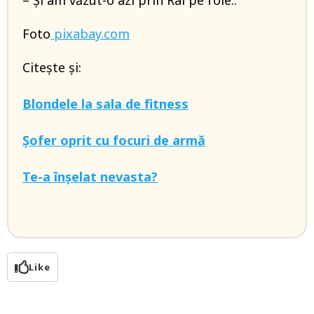
– Și am văzut-o azi prin Rai pe role..
Foto
pixabay.com
Citește și:
Blondele la sala de fitness
Șofer oprit cu focuri de armă
Te-a înșelat nevasta?
Like