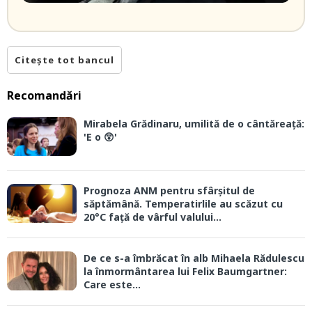
Citește tot bancul
Recomandări
Mirabela Grădinaru, umilită de o cântăreață:
'E o 😲'
Prognoza ANM pentru sfârșitul de
săptămână. Temperatirlile au scăzut cu
20°C față de vârful valului...
De ce s-a îmbrăcat în alb Mihaela Rădulescu
la înmormântarea lui Felix Baumgartner:
Care este...