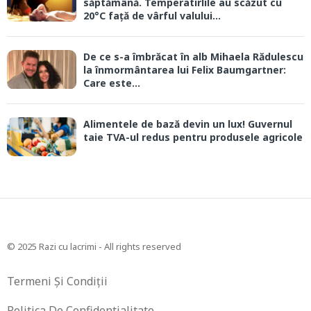
săptămână. Temperatirlile au scăzut cu
20°C față de vârful valului...
De ce s-a îmbrăcat în alb Mihaela Rădulescu
la înmormântarea lui Felix Baumgartner:
Care este...
Alimentele de bază devin un lux! Guvernul
taie TVA-ul redus pentru produsele agricole
© 2025 Razi cu lacrimi - All rights reserved
Termeni Și Condiții
Politica De Confidentialitate