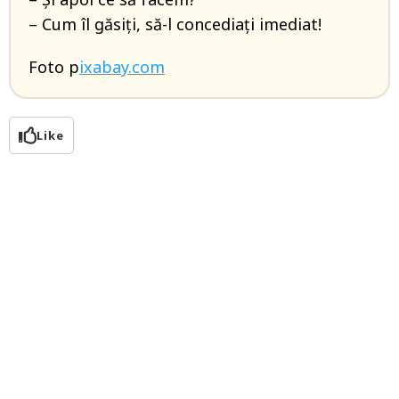
– Cum îl găsiți, să-l concediați imediat!
Foto p
ixabay.com
Like