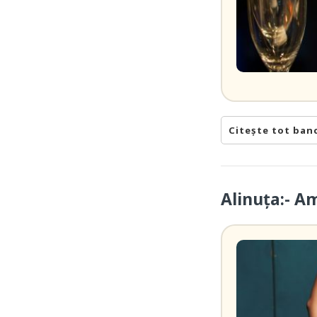
Citește tot ban
Alinuța:- A