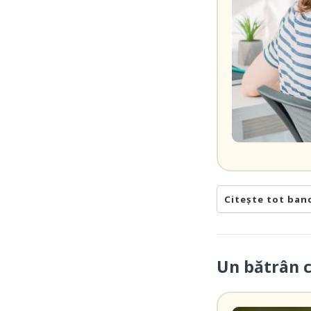
Citește tot ban
Un bătrân 