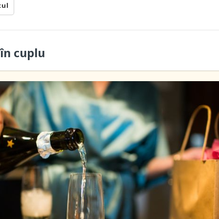
cul
în cuplu