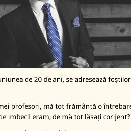
euniunea de 20 de ani, se adresează foștilor
 mei profesori, mă tot frământă o întrebar
de imbecil eram, de mă tot lăsați corijent?