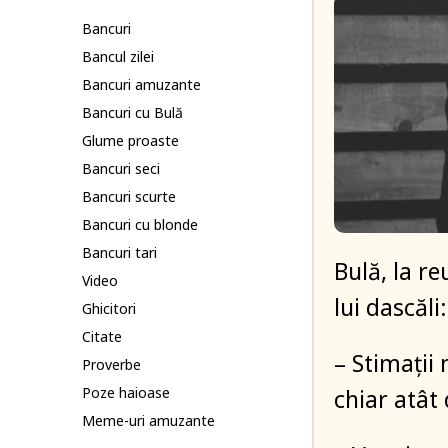
Bancuri
Bancul zilei
Bancuri amuzante
Bancuri cu Bulă
Glume proaste
Bancuri seci
Bancuri scurte
Bancuri cu blonde
Bancuri tari
Bulă, la r
Video
lui dascăli:
Ghicitori
Citate
– Stimații
Proverbe
Poze haioase
chiar atât 
Meme-uri amuzante