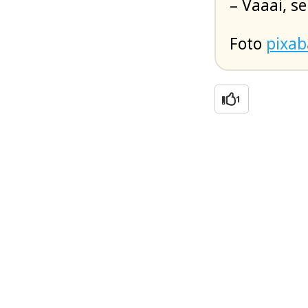
– Vaaai, s
Foto
pixa
1