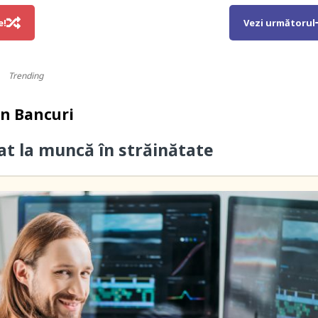
e!
Vezi următorul
Trending
in
Bancuri
cat la muncă în străinătate