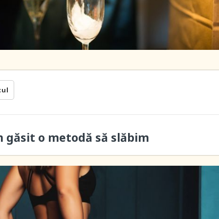
cul
m găsit o metodă să slăbim