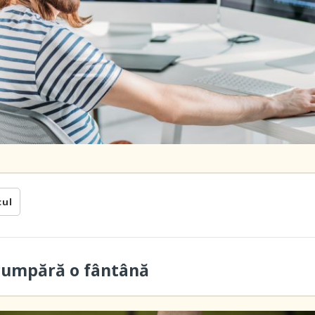
cul
cumpără o fântână