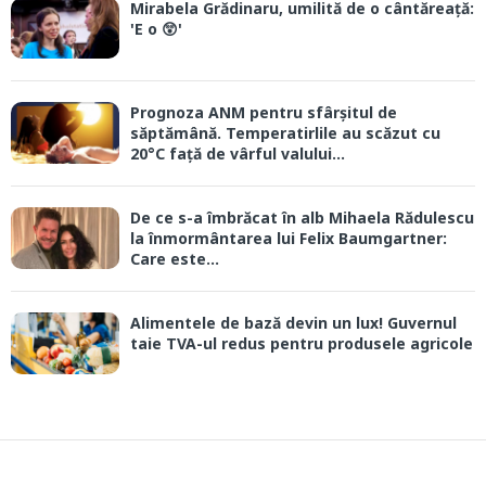
Mirabela Grădinaru, umilită de o cântăreață:
'E o 😲'
Prognoza ANM pentru sfârșitul de
săptămână. Temperatirlile au scăzut cu
20°C față de vârful valului...
De ce s-a îmbrăcat în alb Mihaela Rădulescu
la înmormântarea lui Felix Baumgartner:
Care este...
Alimentele de bază devin un lux! Guvernul
taie TVA-ul redus pentru produsele agricole