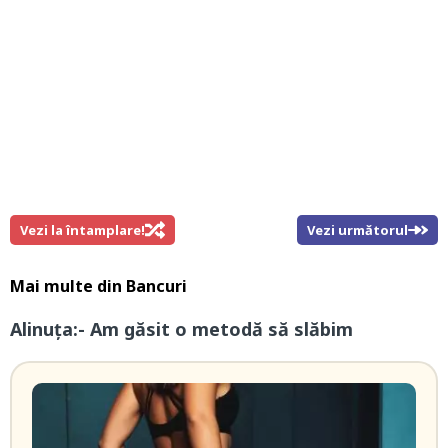
Vezi la întamplare!
Vezi următorul
Mai multe din
Bancuri
Alinuța:- Am găsit o metodă să slăbim