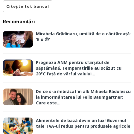
Citește tot bancul
Recomandări
Mirabela Grădinaru, umilită de o cântăreață:
'E o 😲'
Prognoza ANM pentru sfârșitul de
săptămână. Temperatirlile au scăzut cu
20°C față de vârful valului...
De ce s-a îmbrăcat în alb Mihaela Rădulescu
la înmormântarea lui Felix Baumgartner:
Care este...
Alimentele de bază devin un lux! Guvernul
taie TVA-ul redus pentru produsele agricole