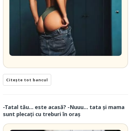
Citește tot bancul
-Tatal tău… este acasă? -Nuuu… tata și mama
sunt plecați cu treburi în oraș