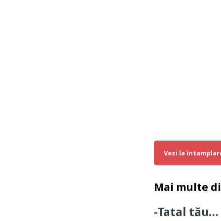
Vezi la întamplar
Mai multe d
-Tatal tău…