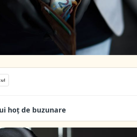
cul
ui hoţ de buzunare