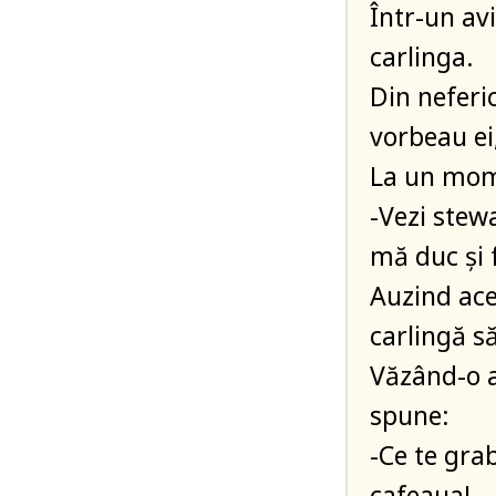
Într-un avi
carlinga.
Din neferic
vorbeau ei
La un mome
-Vezi stew
mă duc şi 
Auzind ace
carlingă să
Văzând-o a
spune:
-Ce te gra
cafeaua!