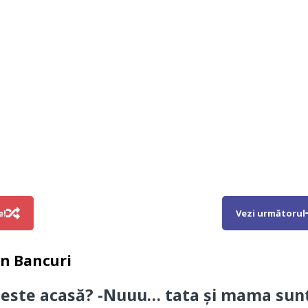
e!
Vezi următorul
in
Bancuri
 este acasă? -Nuuu… tata și mama sun