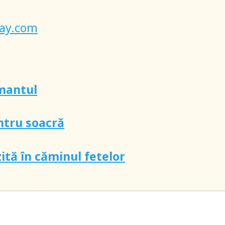
bay.com
amantul
ntru soacră
zită în căminul fetelor