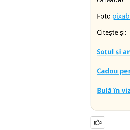
Foto
pixa
Citește și:
Soțul și 
Cadou pe
Bulă în vi
2