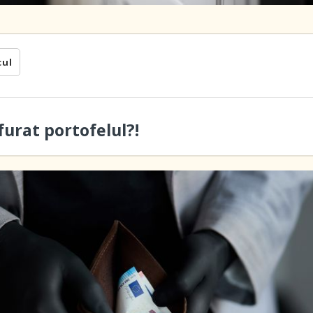
cul
furat portofelul?!