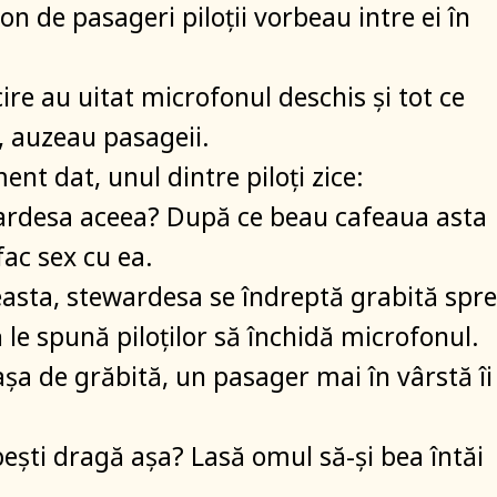
on de pasageri piloții vorbeau intre ei în
ire au uitat microfonul deschis şi tot ce
, auzeau pasageii.
nt dat, unul dintre piloți zice:
ardesa aceea? După ce beau cafeaua asta
fac sex cu ea.
asta, stewardesa se îndreptă grabită spre
 le spună piloţilor să închidă microfonul.
şa de grăbită, un pasager mai în vârstă îi
beşti dragă aşa? Lasă omul să-şi bea întăi