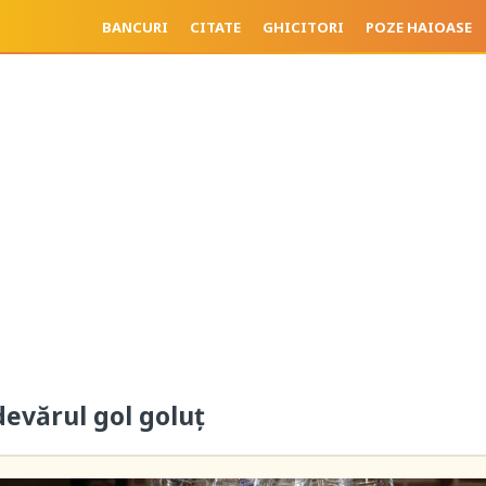
BANCURI
CITATE
GHICITORI
POZE HAIOASE
devărul gol goluț