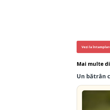
Vezi la întamplar
Mai multe d
Un bătrân 