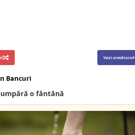
e!
Vezi următorul
in
Bancuri
cumpără o fântână