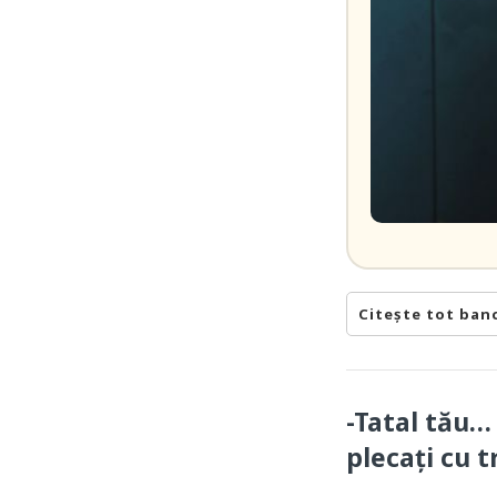
Citește tot ban
-Tatal tău…
plecați cu t