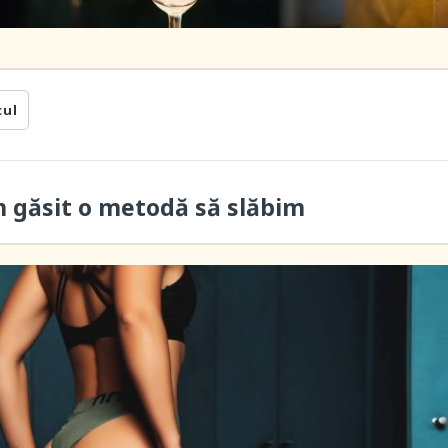
cul
m găsit o metodă să slăbim