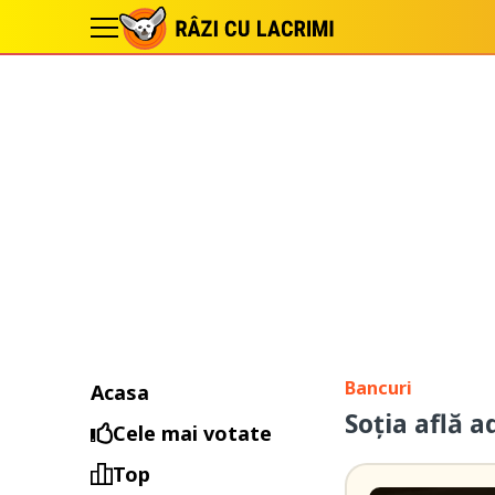
Bancuri
Acasa
Soția află a
Cele mai votate
Top