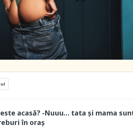
cul
 este acasă? -Nuuu… tata și mama sun
reburi în oraș