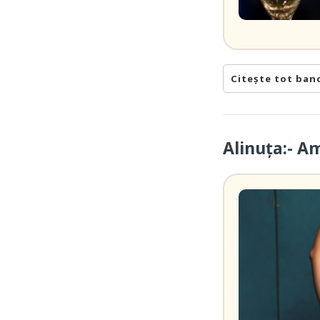
Citește tot ban
Alinuța:- A