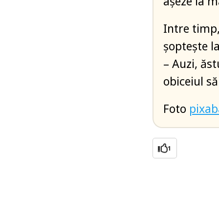
așeze la m
Intre timp,
șoptește l
– Auzi, ăst
obiceiul s
Foto
pixa
1