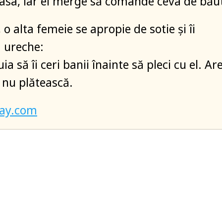
asa, iar el merge să comande ceva de bău
 o alta femeie se apropie de sotie și îi
a ureche:
uia să îi ceri banii înainte să pleci cu el. Ar
ă nu plătească.
bay.com