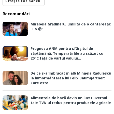
Citește tot bancul
Recomandări
Mirabela Grădinaru, umilită de o cântăreață:
'E o 😲'
Prognoza ANM pentru sfârșitul de
săptămână. Temperatirlile au scăzut cu
20°C față de vârful valului...
De ce s-a îmbrăcat în alb Mihaela Rădulescu
la înmormântarea lui Felix Baumgartner:
Care este...
Alimentele de bază devin un lux! Guvernul
taie TVA-ul redus pentru produsele agricole