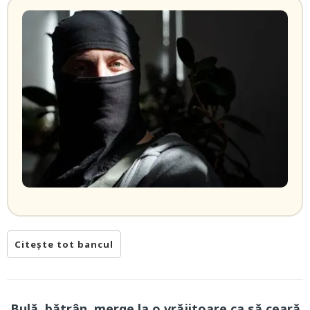
Citește tot bancul
Bulă, bătrân, merge la o vrăjitoare ca să ceară