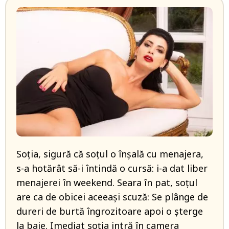
Soția, sigură că soțul o înșală cu menajera,
s-a hotărât să-i întindă o cursă: i-a dat liber
menajerei în weekend. Seara în pat, soțul
are ca de obicei aceeași scuză: Se plânge de
dureri de burtă îngrozitoare apoi o șterge
la baie. Imediat soția intră în camera