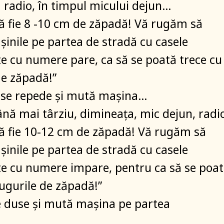
a radio, în timpul micului dejun…
să fie 8 -10 cm de zăpadă! Vă rugăm să
șinile pe partea de stradă cu casele
 cu numere pare, ca să se poată trece cu
de zăpadă!”
use repede și mută mașina…
ă mai târziu, dimineața, mic dejun, radi
să fie 10-12 cm de zăpadă! Vă rugăm să
șinile pe partea de stradă cu casele
e cu numere impare, pentru ca să se poa
lugurile de zăpadă!”
se duse și mută mașina pe partea
ă…