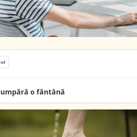
cul
cumpără o fântână