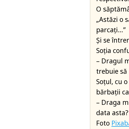
O săptămâ
„Astăzi o 
parcați…”
Și se într
Soția confu
– Dragul me
trebuie să
Soțul, cu o
bărbații c
– Draga me
data asta?
Foto
Pixa