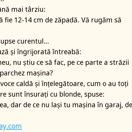
nă mai târziu:
să fie 12-14 cm de zăpadă. Vă rugăm să
erupse curentul…
ză și îngrijorată întreabă:
u, nu știu ce să fac, pe ce parte a străzii
 parchez mașina?
 voce caldă și înțelegătoare, cum o au toți
are sunt însurați cu blonde, spuse:
a, dar de ce nu lași tu mașina în garaj, d
bay.com