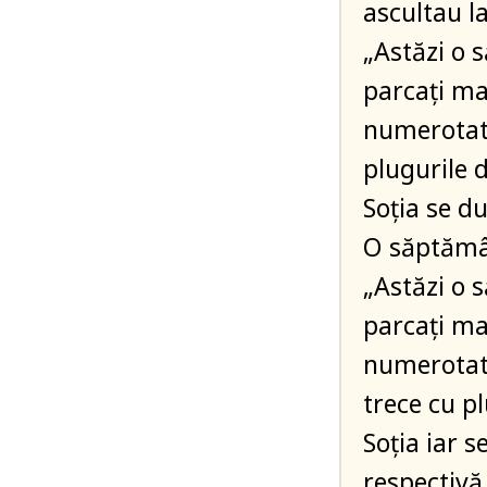
ascultau l
„Astăzi o 
parcați ma
numerotate
plugurile 
Soția se d
O săptămân
„Astăzi o 
parcați ma
numerotat
trece cu p
Soția iar 
respectiv