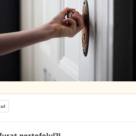
cul
furat portofelul?!