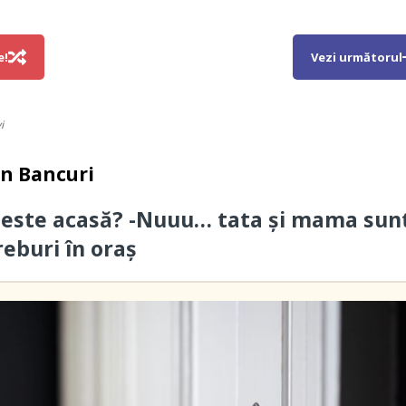
e!
Vezi următorul
i
in
Bancuri
 este acasă? -Nuuu… tata și mama sun
reburi în oraș