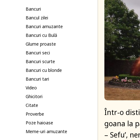
Bancuri
Bancul zilei
Bancuri amuzante
Bancuri cu Bulă
Glume proaste
Bancuri seci
Bancuri scurte
Bancuri cu blonde
Bancuri tari
Video
Ghicitori
Citate
Într-o dist
Proverbe
goana la p
Poze haioase
Meme-uri amuzante
– Sefu’, n