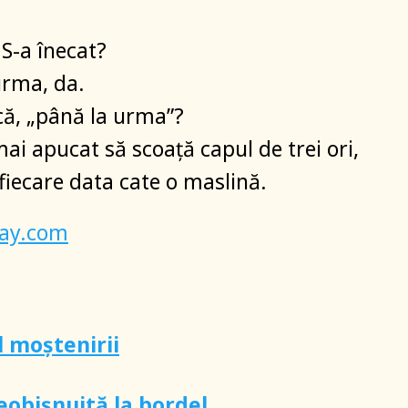
 S-a înecat?
urma, da.
ă, „până la urma”?
mai apucat să scoață capul de trei ori,
fiecare data cate o maslină.
bay.com
 moștenirii
eobișnuită la bordel