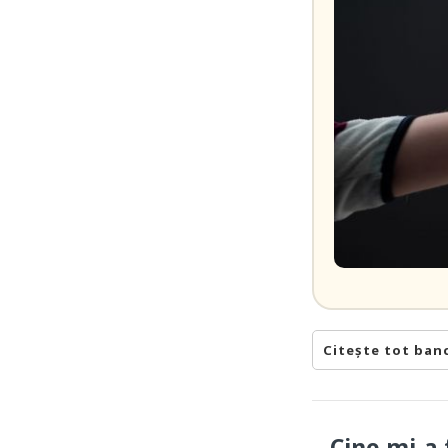
Citește tot ban
– Cine mi-a 