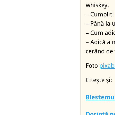
whiskey.
– Cumplit!
– Până la 
– Cum adic
– Adică a 
cerând de 
Foto
pixa
Citește și:
Blestemul
Dorință n