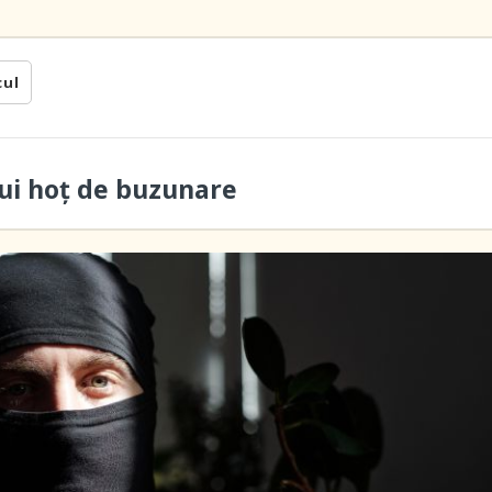
cul
ui hoţ de buzunare