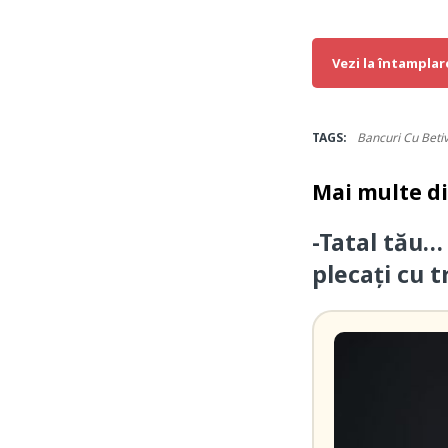
Vezi la întamplar
TAGS:
Bancuri Cu Betiv
Mai multe d
-Tatal tău…
plecați cu t