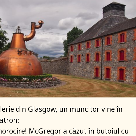
ilerie din Glasgow, un muncitor vine în
atron:
enorocire! McGregor a căzut în butoiul cu