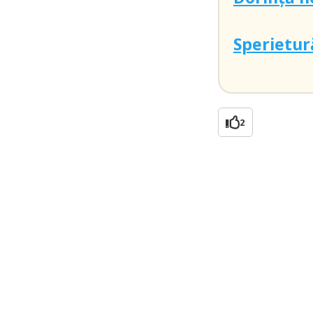
Sperietură
2