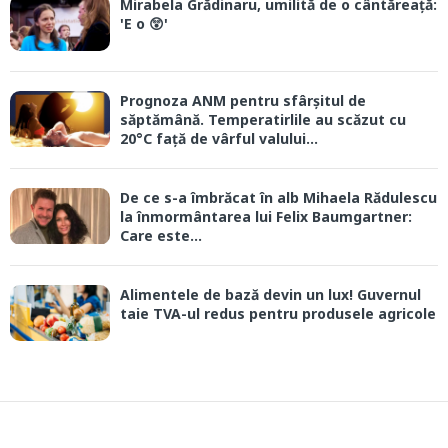
Mirabela Grădinaru, umilită de o cântăreață:
'E o 😲'
Prognoza ANM pentru sfârșitul de
săptămână. Temperatirlile au scăzut cu
20°C față de vârful valului...
De ce s-a îmbrăcat în alb Mihaela Rădulescu
la înmormântarea lui Felix Baumgartner:
Care este...
Alimentele de bază devin un lux! Guvernul
taie TVA-ul redus pentru produsele agricole