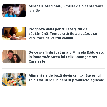
Mirabela Grădinaru, umilită de o cântăreață:
'E o 😲'
Prognoza ANM pentru sfârșitul de
săptămână. Temperatirlile au scăzut cu
20°C față de vârful valului...
De ce s-a îmbrăcat în alb Mihaela Rădulescu
la înmormântarea lui Felix Baumgartner:
Care este...
Alimentele de bază devin un lux! Guvernul
taie TVA-ul redus pentru produsele agricole