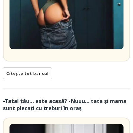
Citește tot bancul
-Tatal tău… este acasă? -Nuuu… tata și mama
sunt plecați cu treburi în oraș