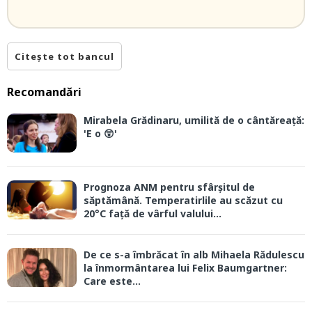
Citește tot bancul
Recomandări
Mirabela Grădinaru, umilită de o cântăreață:
'E o 😲'
Prognoza ANM pentru sfârșitul de
săptămână. Temperatirlile au scăzut cu
20°C față de vârful valului...
De ce s-a îmbrăcat în alb Mihaela Rădulescu
la înmormântarea lui Felix Baumgartner:
Care este...