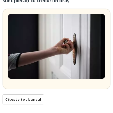
sunt plecați cu treburi în oraș
Citește tot bancul