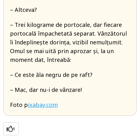
– Altceva?
– Trei kilograme de portocale, dar fiecare
portocală împachetată separat. Vânzătorul
îi îndeplineşte dorinţa, vizibil nemulţumit.
Omul se mai uită prin aprozar şi, la un
moment dat, întreabă:
– Ce este ăla negru de pe raft?
– Mac, dar nu-i de vânzare!
Foto p
ixabay.com
1