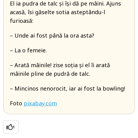
El ia pudra de talc și își dă pe mâini. Ajuns
acasă, îsi găselte sotia asteptându-l
furioasă:
– Unde ai fost până la ora asta?
– La o femeie.
– Arată mâinile! zise soția și el îi arată
mâinile pline de pudră de talc.
– Mincinos nenorocit, iar ai fost la bowling!
Foto
pixabay.com
1