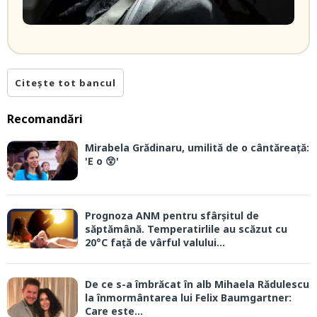
Citește tot bancul
Recomandări
Mirabela Grădinaru, umilită de o cântăreață:
'E o 😲'
Prognoza ANM pentru sfârșitul de
săptămână. Temperatirlile au scăzut cu
20°C față de vârful valului...
De ce s-a îmbrăcat în alb Mihaela Rădulescu
la înmormântarea lui Felix Baumgartner:
Care este...