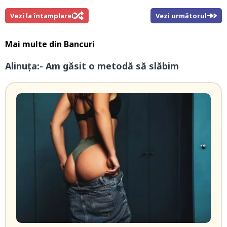
Vezi la întamplare!
Vezi următorul
Mai multe din
Bancuri
Alinuța:- Am găsit o metodă să slăbim