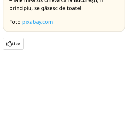
– Mie mi-a zis cineva că la Bucureşți, în
principiu, se găsesc de toate!
Foto
pixabay.com
Like