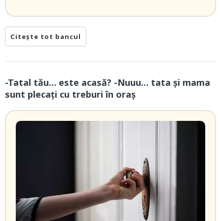
Citește tot bancul
-Tatal tău… este acasă? -Nuuu… tata și mama
sunt plecați cu treburi în oraș