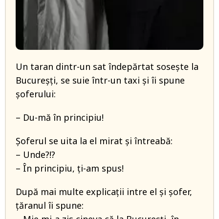
Un taran dintr-un sat îndepărtat soseşte la
Bucureşți, se suie într-un taxi şi îi spune
şoferului:
– Du-mă în principiu!
Şoferul se uita la el mirat și întreabă:
– Unde?!?
– În principiu, ţi-am spus!
După mai multe explicații intre el și șofer,
țăranul îi spune: