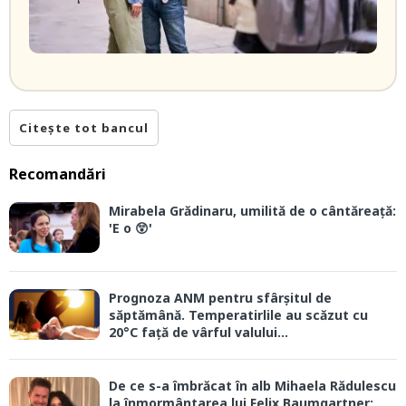
Citește tot bancul
Recomandări
Mirabela Grădinaru, umilită de o cântăreață:
'E o 😲'
Prognoza ANM pentru sfârșitul de
săptămână. Temperatirlile au scăzut cu
20°C față de vârful valului...
De ce s-a îmbrăcat în alb Mihaela Rădulescu
la înmormântarea lui Felix Baumgartner: