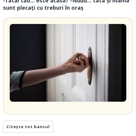
-Tatal tău… este acasă? -Nuuu… tata și mama
sunt plecați cu treburi în oraș
Citește tot bancul