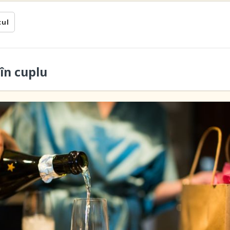
cul
în cuplu