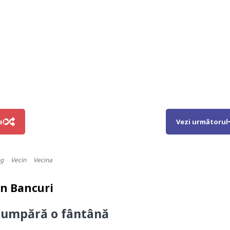
e!
Vezi următorul
ng
Vecin
Vecina
in
Bancuri
cumpără o fântână