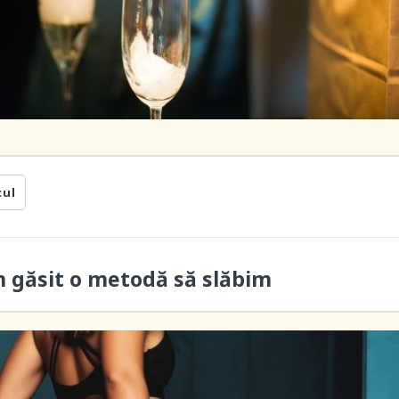
cul
m găsit o metodă să slăbim