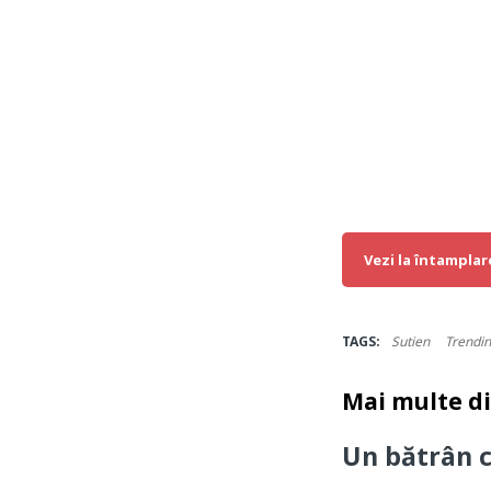
Vezi la întamplar
TAGS:
Sutien
Trendi
Mai multe d
Un bătrân 