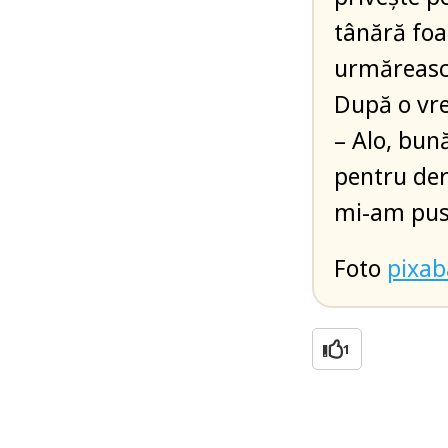
tânără foa
urmărească
După o vre
– Alo, bun
pentru der
mi-am pus
Foto
pixa
1