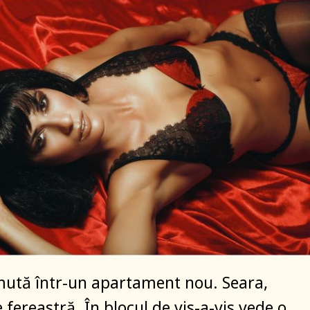
mută într-un apartament nou. Seara,
 fereastră. În blocul de vis-a-vis vede o