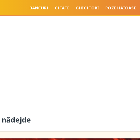
BANCURI
CITATE
GHICITORI
POZE HAIOASE
e nădejde