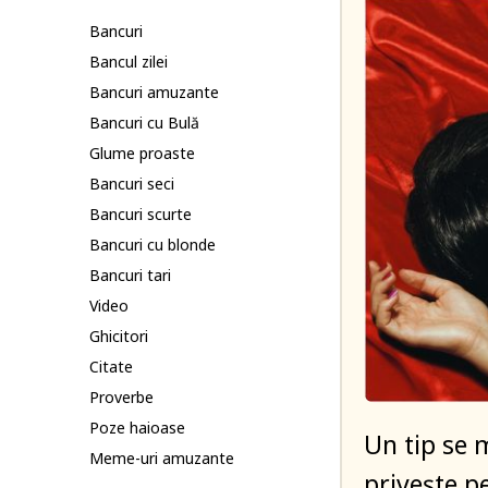
Bancuri
Bancul zilei
Bancuri amuzante
Bancuri cu Bulă
Glume proaste
Bancuri seci
Bancuri scurte
Bancuri cu blonde
Bancuri tari
Video
Ghicitori
Citate
Proverbe
Poze haioase
Un tip se 
Meme-uri amuzante
privește pe