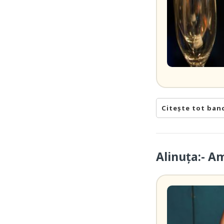
Citește tot ban
Alinuța:- A