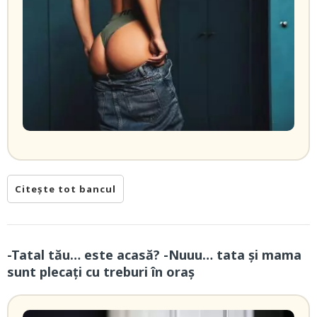
Citește tot bancul
-Tatal tău… este acasă? -Nuuu… tata și mama
sunt plecați cu treburi în oraș