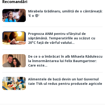
Recomandări
Mirabela Grădinaru, umilită de o cântăreață:
'E o 😲'
Prognoza ANM pentru sfârșitul de
săptămână. Temperatirlile au scăzut cu
20°C față de vârful valului...
De ce s-a îmbrăcat în alb Mihaela Rădulescu
la înmormântarea lui Felix Baumgartner:
Care este...
Alimentele de bază devin un lux! Guvernul
taie TVA-ul redus pentru produsele agricole