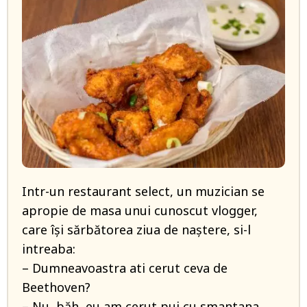
Intr-un restaurant select, un muzician se
apropie de masa unui cunoscut vlogger,
care își sărbătorea ziua de naștere, si-l
intreaba:
– Dumneavoastra ati cerut ceva de
Beethoven?
– Nu, băh, eu am cerut pui cu smantana…