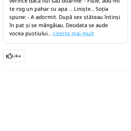
verifice dacă fiul său doarme: - Fiule, adu-mi
te rog un pahar cu apa ... Liniște... Soţia
spune: - A adormit. După sex stăteau întinși
în pat şi se mângâiau. Deodata se aude
vocea pustiului...
citeste mai mult
Like