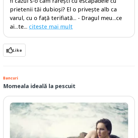
fi cazul s-o cam rărești cu escapadele cu
prietenii tăi dubioși? El o privește alb ca
varul, cu o față terifiată... - Dragul meu...ce
ai...te...
citeste mai mult
Like
Bancuri
Momeala ideală la pescuit