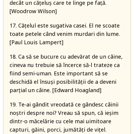
decât un căţeluş care te linge pe faţă.
[Woodrow Wilson]
17. Căţelul este sugativa casei. El ne scoate
toate petele când venim murdari din lume.
[Paul Louis Lampert]
18. Ca să se bucure cu adevărat de un câine,
cineva nu trebuie să încerce să-l trateze ca
fiind semi-uman. Este important să se
deschidă el însuși posibilității de a deveni
parțial un câine. [Edward Hoagland]
19. Te-ai gândit vreodată ce gândesc câinii
noștri despre noi? Vreau să spun, că ieșim
dintr-o măcelărie cu cele mai uimitoare
capturi, găini, porci, jumătăți de vițel.