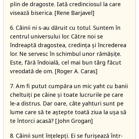
plin de dragoste. Iată credinciosul la care
visează biserica. [Rene Barjavel]
6. Câinii ni s-au dăruit cu totul. Suntem în
centrul universului lor. Către noi se
îndreaptă dragostea, credința și încrederea
lor. Ne servesc în schimbul unor rămășițe.
Este, fără îndoială, cel mai bun târg făcut
vreodată de om. [Roger A. Caras]
7. Am fi putut cumpăra un mic yaht cu banii
cheltuiți pe câine și toate lucrurile pe care
le-a distrus. Dar oare, câte yahturi sunt pe
lume care să te aștepte toată ziua la ușa să
te întorci acasă? [John Grogan]
8. Câinii sunt înțelepți. Ei se furișează într-