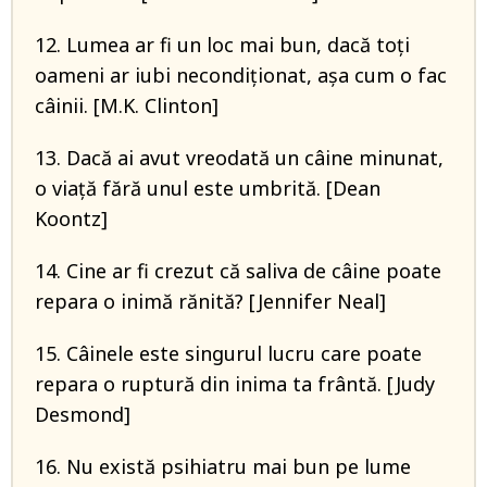
12. Lumea ar fi un loc mai bun, dacă toţi
oameni ar iubi necondiţionat, aşa cum o fac
câinii. [M.K. Clinton]
13. Dacă ai avut vreodată un câine minunat,
o viață fără unul este umbrită. [Dean
Koontz]
14. Cine ar fi crezut că saliva de câine poate
repara o inimă rănită? [Jennifer Neal]
15. Câinele este singurul lucru care poate
repara o ruptură din inima ta frântă. [Judy
Desmond]
16. Nu există psihiatru mai bun pe lume