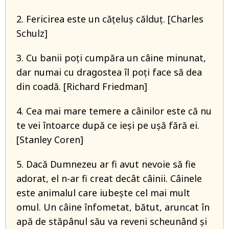
2. Fericirea este un cățeluș călduț. [Charles
Schulz]
3. Cu banii poţi cumpăra un câine minunat,
dar numai cu dragostea îl poţi face să dea
din coadă. [Richard Friedman]
4. Cea mai mare temere a câinilor este că nu
te vei întoarce după ce ieși pe ușă fără ei.
[Stanley Coren]
5. Dacă Dumnezeu ar fi avut nevoie să fie
adorat, el n-ar fi creat decât câinii. Câinele
este animalul care iubeşte cel mai mult
omul. Un câine înfometat, bătut, aruncat în
apă de stăpânul său va reveni scheunând şi