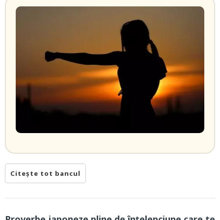
Citește tot bancul
Proverbe japoneze pline de înțelepciune care te