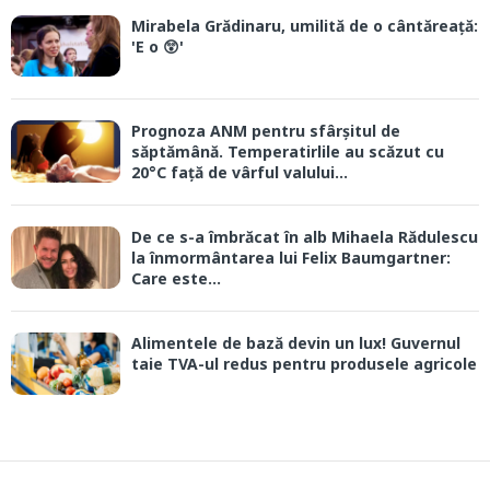
Mirabela Grădinaru, umilită de o cântăreață:
'E o 😲'
Prognoza ANM pentru sfârșitul de
săptămână. Temperatirlile au scăzut cu
20°C față de vârful valului...
De ce s-a îmbrăcat în alb Mihaela Rădulescu
la înmormântarea lui Felix Baumgartner:
Care este...
Alimentele de bază devin un lux! Guvernul
taie TVA-ul redus pentru produsele agricole