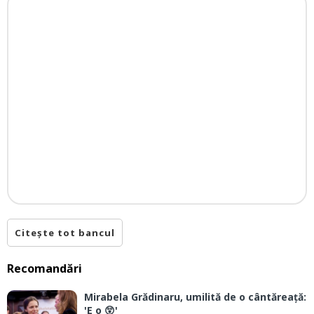
Citește tot bancul
Recomandări
Mirabela Grădinaru, umilită de o cântăreață:
'E o 😲'