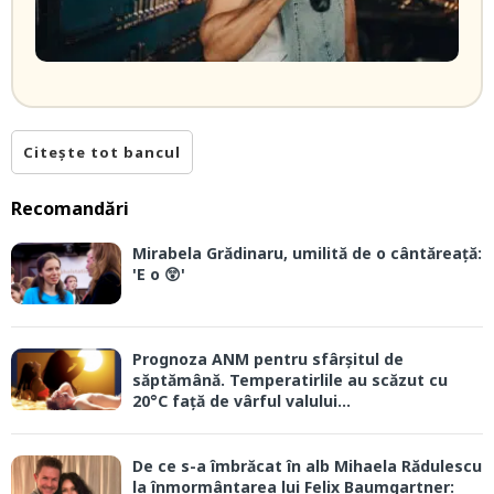
Citește tot bancul
Recomandări
Mirabela Grădinaru, umilită de o cântăreață:
'E o 😲'
Prognoza ANM pentru sfârșitul de
săptămână. Temperatirlile au scăzut cu
20°C față de vârful valului...
De ce s-a îmbrăcat în alb Mihaela Rădulescu
la înmormântarea lui Felix Baumgartner: