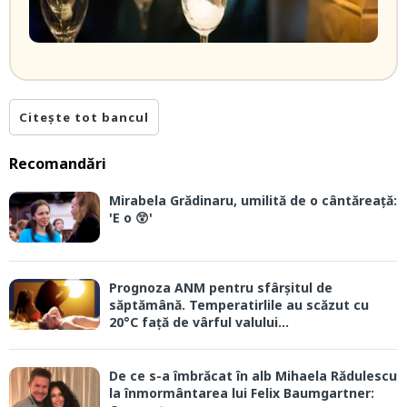
Citește tot bancul
Recomandări
Mirabela Grădinaru, umilită de o cântăreață:
'E o 😲'
Prognoza ANM pentru sfârșitul de
săptămână. Temperatirlile au scăzut cu
20°C față de vârful valului...
De ce s-a îmbrăcat în alb Mihaela Rădulescu
la înmormântarea lui Felix Baumgartner: