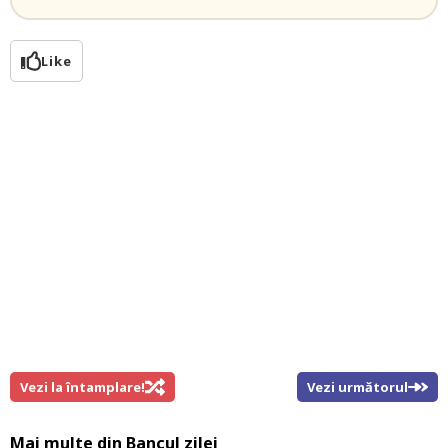
Like
Vezi la întamplare!
Vezi următorul
Mai multe din
Bancul zilei