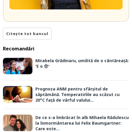
Citește tot bancul
Recomandări
Mirabela Grădinaru, umilită de o cântăreață:
'E o 😲'
Prognoza ANM pentru sfârșitul de
săptămână. Temperatirlile au scăzut cu
20°C față de vârful valului...
De ce s-a îmbrăcat în alb Mihaela Rădulescu
la înmormântarea lui Felix Baumgartner:
Care este...