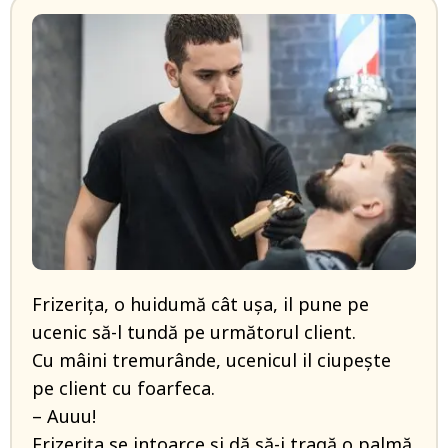
Frizerița, o huidumă cât ușa, il pune pe
ucenic să-l tundă pe următorul client.
Cu mâini tremurânde, ucenicul il ciupește
pe client cu foarfeca.
– Auuu!
Frizerița se intoarce și dă să-i tragă o palmă