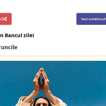
e!
Vezi următorul
in
Bancul zilei
runcile