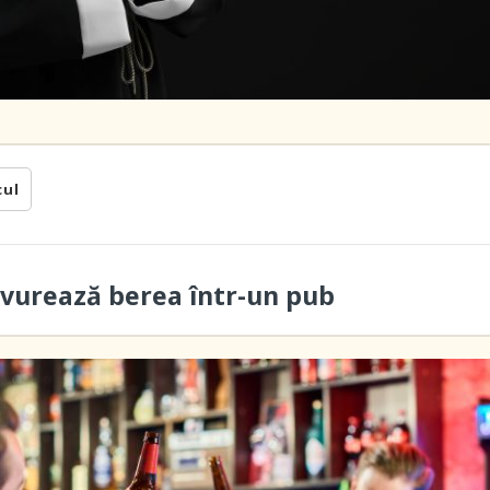
cul
savurează berea într-un pub