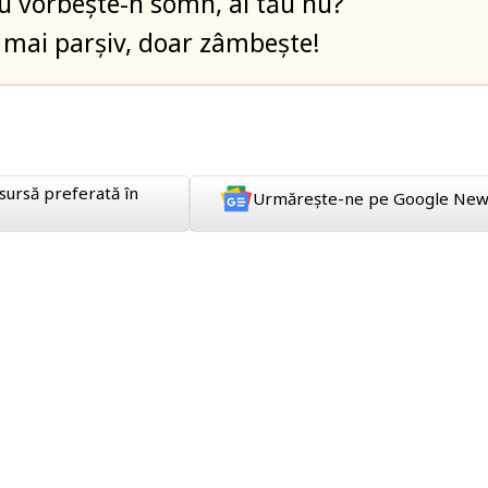
u vorbește-n somn, al tău nu?
 mai parșiv, doar zâmbește!
sursă preferată în
Urmărește-ne pe Google New