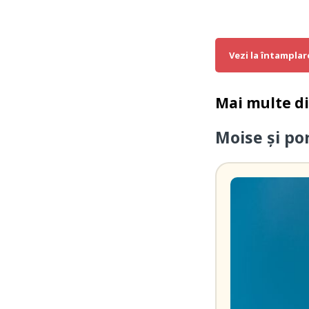
Vezi la întamplar
Mai multe d
Moise şi po