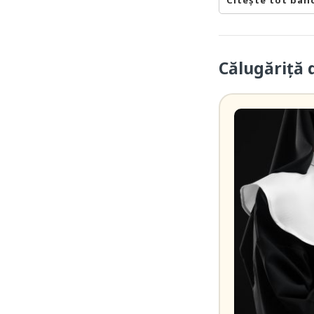
Citește tot ban
Călugăriță 