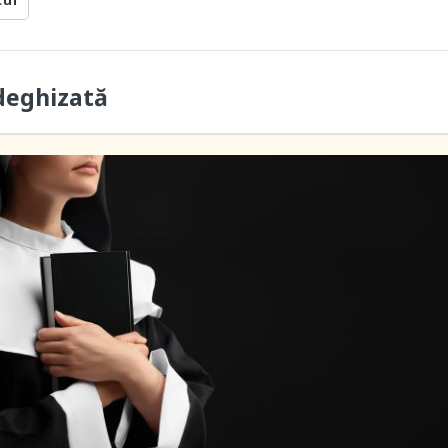
cul
deghizată