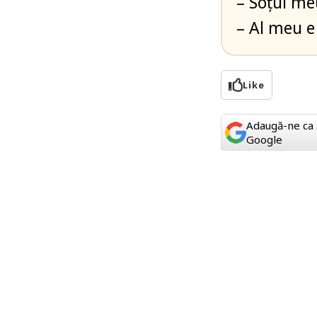
– Soțul me
– Al meu e
Like
Adaugă-ne ca 
Google