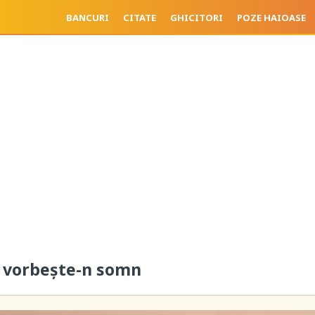
BANCURI
CITATE
GHICITORI
POZE HAIOASE
u vorbește-n somn