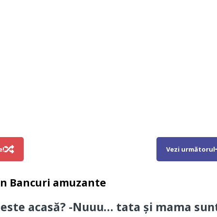
e!
Vezi următorul
in
Bancuri amuzante
 este acasă? -Nuuu… tata și mama sun