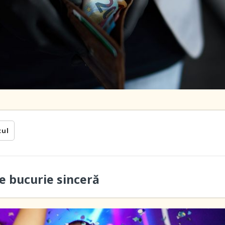
cul
 bucurie sinceră