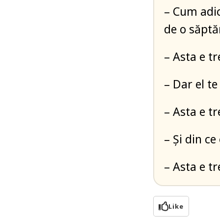
– Cum adic
de o săptăm
– Asta e t
– Dar el te
– Asta e tr
– Și din ce 
– Asta e tr
Like