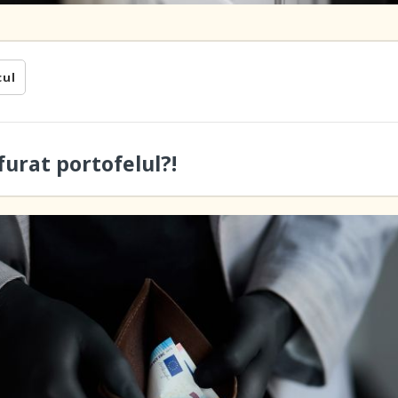
cul
furat portofelul?!