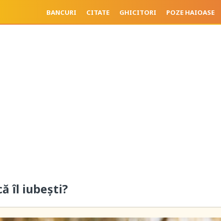
BANCURI
CITATE
GHICITORI
POZE HAIOASE
că îl iubești?