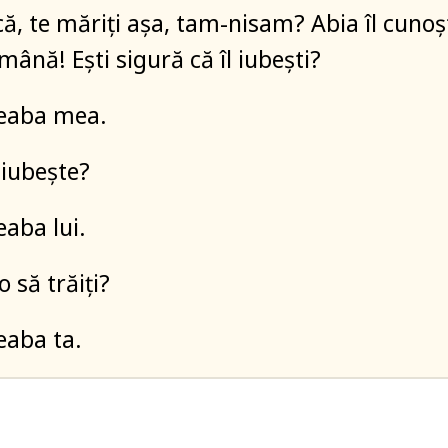
ă, te măriți așa, tam-nisam? Abia îl cunoș
ână! Ești sigură că îl iubești?
reaba mea.
 iubește?
eaba lui.
o să trăiți?
eaba ta.