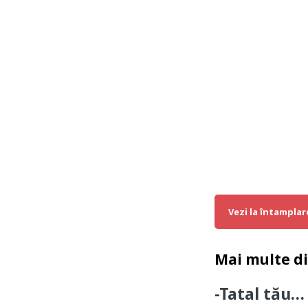
Vezi la întamplar
Mai multe d
-Tatal tău…