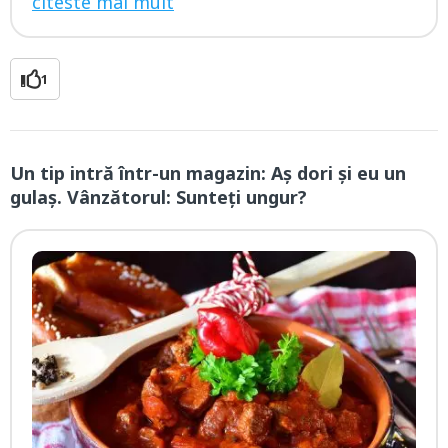
citeste mai mult
1
Un tip intră într-un magazin: Aş dori şi eu un
gulaş. Vânzătorul: Sunteţi ungur?