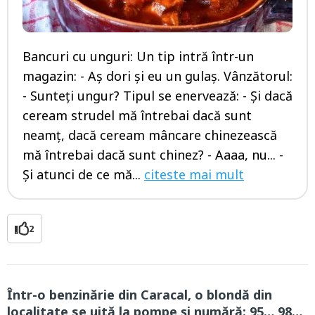
Bancuri cu unguri: Un tip intră într-un
magazin: - Aş dori şi eu un gulaş. Vânzătorul:
- Sunteţi ungur? Tipul se enervează: - Şi dacă
ceream strudel mă întrebai dacă sunt
neamţ, dacă ceream mâncare chinezească
mă întrebai dacă sunt chinez? - Aaaa, nu... -
Şi atunci de ce mă...
citeste mai mult
2
Într-o benzinărie din Caracal, o blondă din
localitate se uită la pompe şi numără: 95… 98…