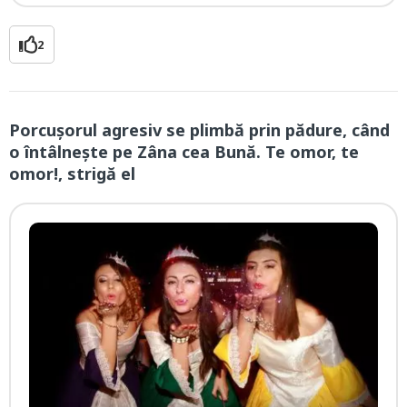
2
Porcuşorul agresiv se plimbă prin pădure, când
o întâlneşte pe Zâna cea Bună. Te omor, te
omor!, strigă el