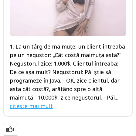
1. La un târg de maimuţe, un client întreabă
pe un negustor: „Cât costă maimuţa asta?“
Negustorul zice: 1.000$. Clientul întreaba:
De ce aşa mult? Negustorul: Păi ştie să
programeze în Java. - OK, zice clientul, dar
asta cât costă?, arătând spre o altă
maimuţă - 10.000$, zice negustorul. - Păi...
citeste mai mult
1