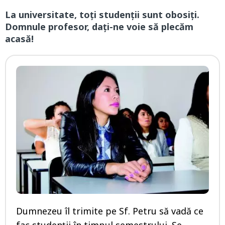
La universitate, toţi studenţii sunt obosiţi.
Domnule profesor, daţi-ne voie să plecăm
acasă!
Dumnezeu îl trimite pe Sf. Petru să vadă ce