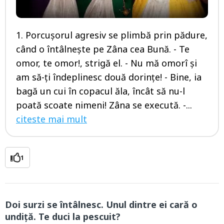
1. Porcuşorul agresiv se plimbă prin pădure,
când o întâlneşte pe Zâna cea Bună. - Te
omor, te omor!, strigă el. - Nu mă omorî şi
am să-ţi îndeplinesc două dorinţe! - Bine, ia
bagă un cui în copacul ăla, încât să nu-l
poată scoate nimeni! Zâna se execută. -...
citeste mai mult
1
Doi surzi se întâlnesc. Unul dintre ei cară o
undiţă. Te duci la pescuit?