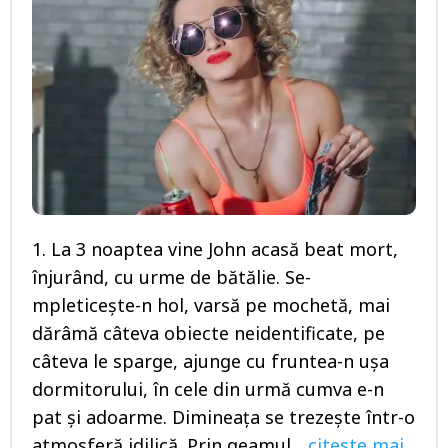
1. La 3 noaptea vine John acasă beat mort,
înjurând, cu urme de bătălie. Se-
mpleticeşte-n hol, varsă pe mochetă, mai
dărâmă câteva obiecte neidentificate, pe
câteva le sparge, ajunge cu fruntea-n uşa
dormitorului, în cele din urmă cumva e-n
pat şi adoarme. Dimineaţa se trezeşte într-o
atmosferă idilică. Prin geamul...
citeste mai