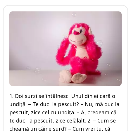
1. Doi surzi se întâlnesc. Unul din ei cară o
undiţă. – Te duci la pescuit? – Nu, mă duc la
pescuit, zice cel cu undiţa. – A, credeam că
te duci la pescuit, zice celălalt. 2. – Cum se
cheamă un câine surd? – Cum vrei tu, că