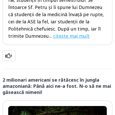
fac studenţii în timpul semestrului. Se
întoarce Sf. Petru şi îi spune lui Dumnezeu
că studenţii de la medicină învaţă pe rupte,
cei de la ASE la fel, iar studenţii de la
Politehnică chefuiesc. După un timp, iar îl
trimite Dumnezeu...
citeste mai mult
1
2 milionari americani se rătăcesc în jungla
amazoniană: Până aici ne-a fost. N-o să ne mai
găsească nimeni!