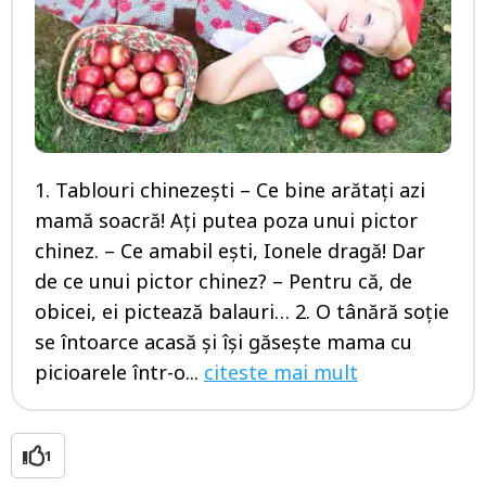
1. Tablouri chinezeşti – Ce bine arătaţi azi
mamă soacră! Aţi putea poza unui pictor
chinez. – Ce amabil eşti, Ionele dragă! Dar
de ce unui pictor chinez? – Pentru că, de
obicei, ei pictează balauri… 2. O tânără soţie
se întoarce acasă şi îşi găseşte mama cu
picioarele într-o...
citeste mai mult
1