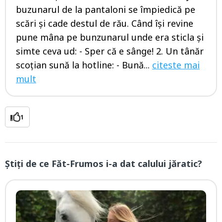
buzunarul de la pantaloni se împiedică pe
scări şi cade destul de rău. Când îşi revine
pune mâna pe bunzunarul unde era sticla şi
simte ceva ud: - Sper că e sânge! 2. Un tânăr
scoţian sună la hotline: - Bună...
citeste mai
mult
1
Ştiţi de ce Făt-Frumos i-a dat calului jăratic?