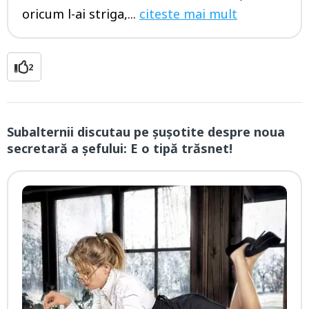
oricum l-ai striga,...
citeste mai mult
2
Subalternii discutau pe şuşotite despre noua
secretară a şefului: E o tipă trăsnet!