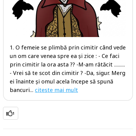
1. O femeie se plimbă prin cimitir când vede
un om care venea spre ea şi zice : - Ce faci
prin cimitir la ora asta ?? -M-am rătăcit .........
- Vrei să te scot din cimitir ? -Da, sigur. Merg
ei înainte şi omul acela începe să spună
bancuri...
citeste mai mult
1