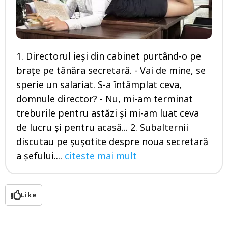
1. Directorul ieşi din cabinet purtând-o pe
braţe pe tânăra secretară. - Vai de mine, se
sperie un salariat. S-a întâmplat ceva,
domnule director? - Nu, mi-am terminat
treburile pentru astăzi şi mi-am luat ceva
de lucru şi pentru acasă... 2. Subalternii
discutau pe şuşotite despre noua secretară
a şefului....
citeste mai mult
Like