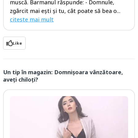
muscă. Barmanul răspunde: - Domnule,
zgârcit mai eşti şi tu, cât poate să bea o...
citeste mai mult
Like
Un tip în magazin: Domnişoara vânzătoare,
aveţi chiloţi?