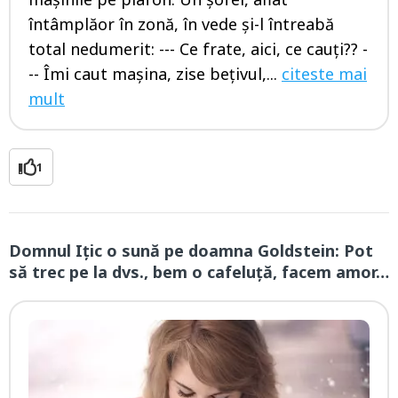
întâmplăor în zonă, în vede şi-l întreabă
total nedumerit: --- Ce frate, aici, ce cauţi?? -
-- Îmi caut maşina, zise beţivul,...
citeste mai
mult
1
Domnul Iţic o sună pe doamna Goldstein: Pot
să trec pe la dvs., bem o cafeluţă, facem amor…