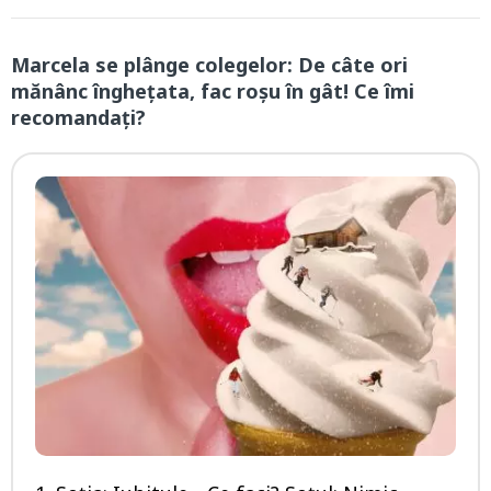
Marcela se plânge colegelor: De câte ori
mănânc îngheţata, fac roşu în gât! Ce îmi
recomandați?