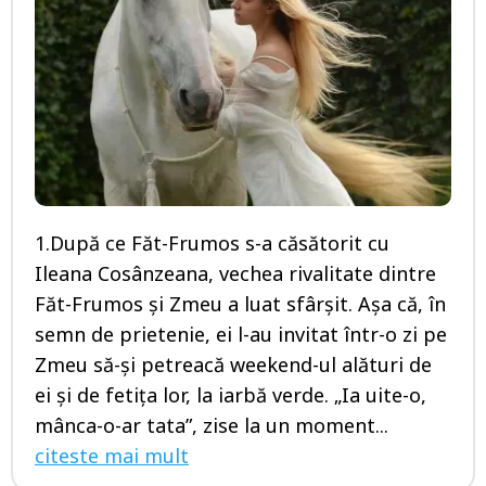
1.După ce Făt-Frumos s-a căsătorit cu
Ileana Cosânzeana, vechea rivalitate dintre
Făt-Frumos şi Zmeu a luat sfârşit. Aşa că, în
semn de prietenie, ei l-au invitat într-o zi pe
Zmeu să-şi petreacă weekend-ul alături de
ei şi de fetiţa lor, la iarbă verde. „Ia uite-o,
mânca-o-ar tata”, zise la un moment...
citeste mai mult