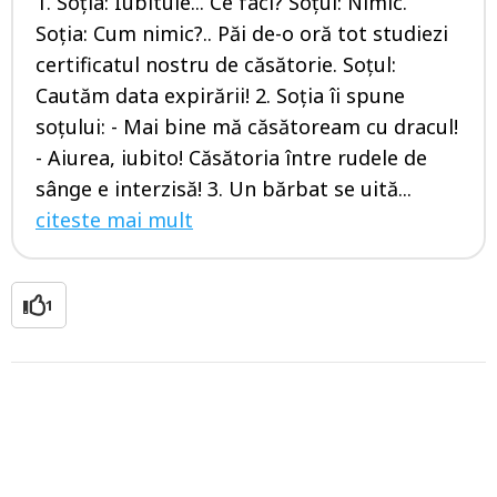
1. Soţia: Iubitule... Ce faci? Soţul: Nimic.
Soţia: Cum nimic?.. Păi de-o oră tot studiezi
certificatul nostru de căsătorie. Soţul:
Cautăm data expirării! 2. Soţia îi spune
soţului: - Mai bine mă căsătoream cu dracul!
- Aiurea, iubito! Căsătoria între rudele de
sânge e interzisă! 3. Un bărbat se uită...
citeste mai mult
1