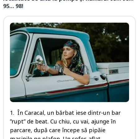
95… 98!
1. În Caracal, un bărbat iese dintr-un bar
”rupt” de beat. Cu chiu, cu vai, ajunge în
parcare, după care începe să pipăie
maşinile pe plafon. Un şofer, aflat