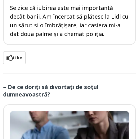
Se zice că iubirea este mai importantă
decât banii. Am încercat să plătesc la Lidl cu
un sărut si o îmbrăţişare, iar casiera mi-a
dat doua palme şi a chemat poliția.
Like
– De ce doriți să divortați de soțul
dumneavoastră?