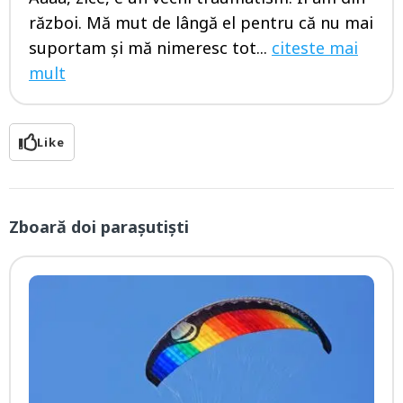
război. Mă mut de lângă el pentru că nu mai
suportam şi mă nimeresc tot...
citeste mai
mult
Like
Zboară doi parașutiști