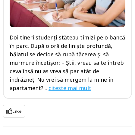
Doi tineri studenți stăteau timizi pe o bancă
în parc. După o oră de linişte profundă,
băiatul se decide să rupă tăcerea și să
murmure încetișor: – Știi, vreau sa te întreb
ceva însă nu as vrea să par atât de
îndrăzneț. Nu vrei să mergem la mine în
apartament?...
citeste mai mult
Like