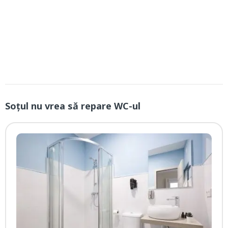
Soțul nu vrea să repare WC-ul