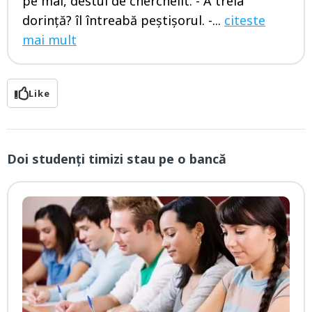
pe mal, destul de cherchelit. - A treia
dorință? îl întreabă peștișorul. -...
citeste
mai mult
Like
Doi studenți timizi stau pe o bancă