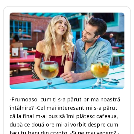
-Frumoaso, cum ți s-a părut prima noastră
întâlnire? -Cel mai interesant mi s-a părut
că la final m-ai pus să îmi plătesc cafeaua,
după ce două ore mi-ai vorbit despre cum
faci tu bani din crypto. -Și ne mai vedem? -