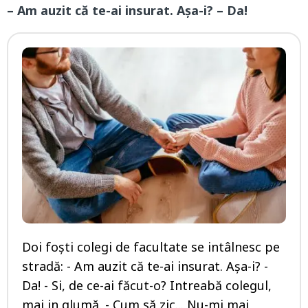
– Am auzit că te-ai insurat. Așa-i? – Da!
Doi foști colegi de facultate se intâlnesc pe
stradă: - Am auzit că te-ai insurat. Așa-i? -
Da! - Si, de ce-ai făcut-o? Intreabă colegul,
mai in glumă. - Cum să zic... Nu-mi mai