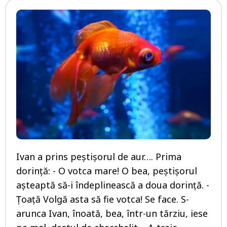
Ivan a prins peștișorul de aur…. Prima
dorință: - O votca mare! O bea, peștișorul
așteaptă să-i îndeplinească a doua dorință. -
Țoață Volgă asta să fie votca! Se face. S-
arunca Ivan, înoată, bea, într-un tărziu, iese