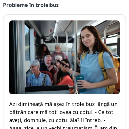
Probleme în troleibuz
Azi dimineaţă mă aşez în troleibuz lângă un
bătrân care mă tot lovea cu cotul. - Ce tot
aveţi, domnule, cu cotul ăla? îl întreb. -
Aaaa, zice, e un vechi traumatism. Îl am din