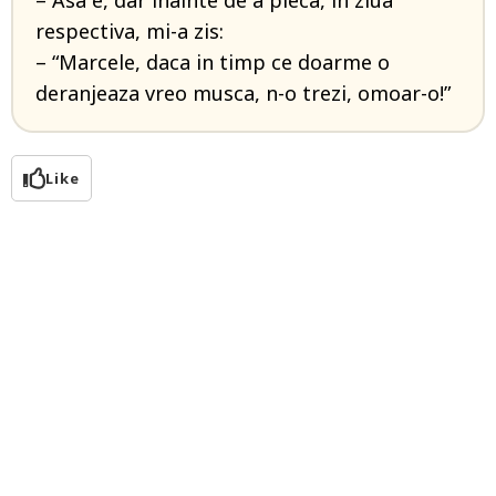
– Asa e, dar inainte de a pleca, in ziua
respectiva, mi-a zis:
– “Marcele, daca in timp ce doarme o
deranjeaza vreo musca, n-o trezi, omoar-o!”
Like