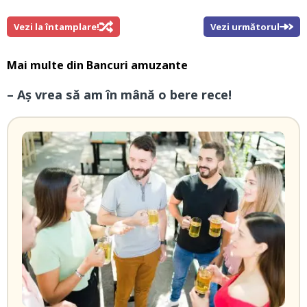
Vezi la întamplare!
Vezi următorul
Mai multe din
Bancuri amuzante
– Aş vrea să am în mână o bere rece!