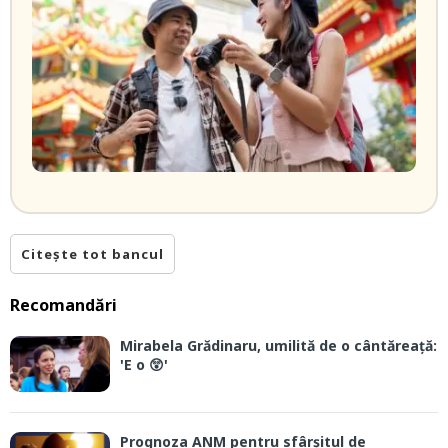
Citește tot bancul
Recomandări
Mirabela Grădinaru, umilită de o cântăreață:
'E o 😲'
Prognoza ANM pentru sfârșitul de