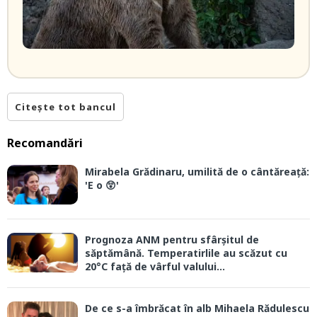
Citește tot bancul
Recomandări
Mirabela Grădinaru, umilită de o cântăreață:
'E o 😲'
Prognoza ANM pentru sfârșitul de
săptămână. Temperatirlile au scăzut cu
20°C față de vârful valului...
De ce s-a îmbrăcat în alb Mihaela Rădulescu