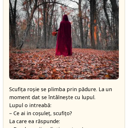
Scufița roșie se plimba prin pădure. La un
moment dat se întâlnește cu lupul.
Lupul o intreabă:
– Ce ai in coșuleț, scufițo?
La care ea răspunde: