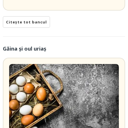
Citește tot bancul
Găina şi oul uriaş