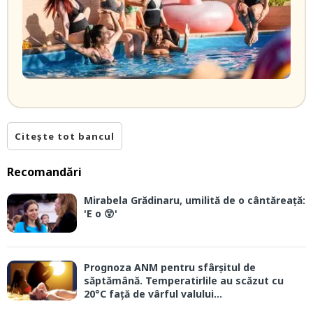
Citește tot bancul
Recomandări
Mirabela Grădinaru, umilită de o cântăreață:
'E o 😲'
Prognoza ANM pentru sfârșitul de
săptămână. Temperatirlile au scăzut cu
20°C față de vârful valului...