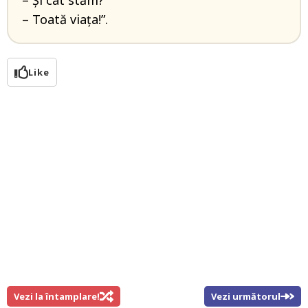
– Și cât stăm?
– Toată viața!”.
Like
Vezi la întamplare!
Vezi următorul