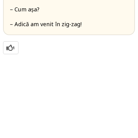
– Cum așa?
– Adică am venit în zig-zag!
1