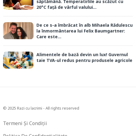
săptămână. Temperatirlile au scăzut cu
20°C față de vârful valului...
De ce s-a îmbrăcat în alb Mihaela Rădulescu
la înmormântarea lui Felix Baumgartner:
Care este...
Alimentele de bază devin un lux! Guvernul
taie TVA-ul redus pentru produsele agricole
© 2025 Razi cu lacrimi - All rights reserved
Termeni Și Condiții
Politica De Confidentialitate