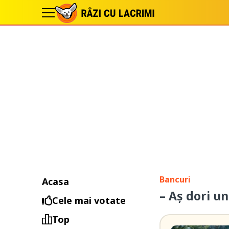
Bancuri
Acasa
– Aș dori u
Cele mai votate
Top