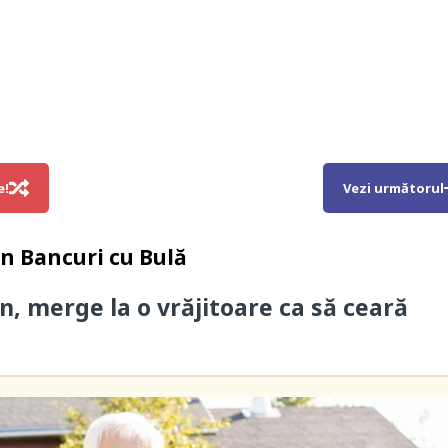
e!
Vezi următorul
in
Bancuri cu Bulă
n, merge la o vrăjitoare ca să ceară