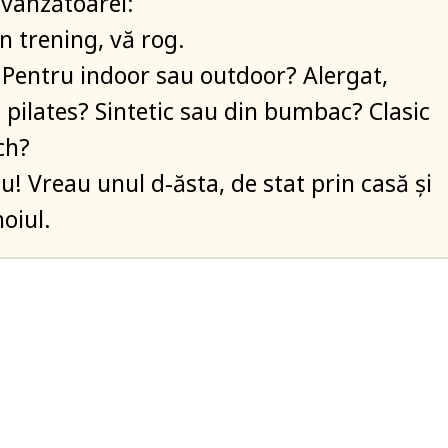
vânzătoarei:
n trening, vă rog.
 Pentru indoor sau outdoor? Alergat,
u pilates? Sintetic sau din bumbac? Clasic
ch?
u! Vreau unul d-ăsta, de stat prin casă și
oiul.