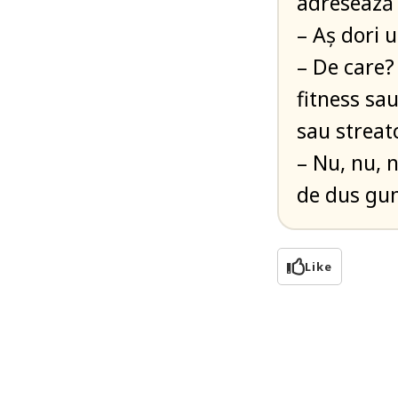
adresează 
– Aș dori u
– De care?
fitness sa
sau streat
– Nu, nu, n
de dus gun
Like