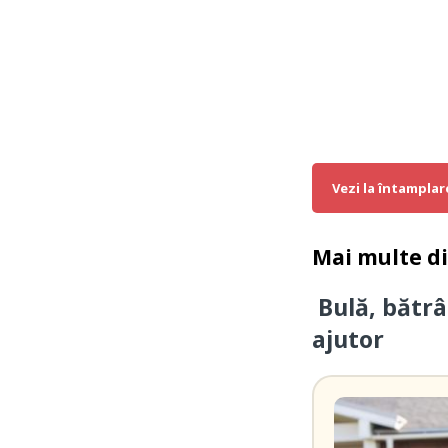
Vezi la întamplar
Mai multe d
Bulă, bătrâ
ajutor