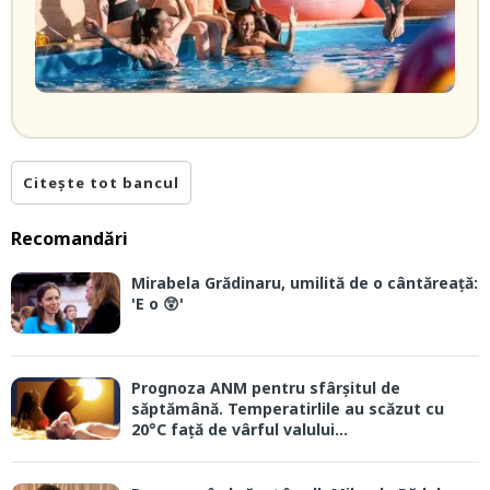
Citește tot bancul
Recomandări
Mirabela Grădinaru, umilită de o cântăreață:
'E o 😲'
Prognoza ANM pentru sfârșitul de
săptămână. Temperatirlile au scăzut cu
20°C față de vârful valului...