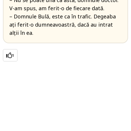
– Nu se poate una ca asta, domnule doctor.
V-am spus, am ferit-o de fiecare dată.
– Domnule Bulă, este ca în trafic. Degeaba
ați ferit-o dumneavoastră, dacă au intrat
alții în ea.
1