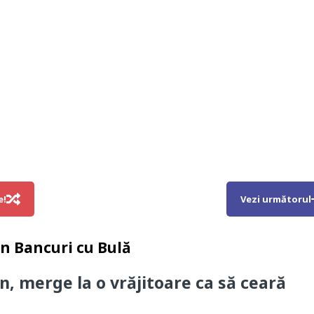
e!
Vezi următorul
in
Bancuri cu Bulă
n, merge la o vrăjitoare ca să ceară