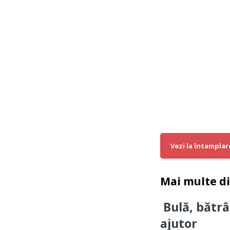
Vezi la întamplar
Mai multe d
Bulă, bătrâ
ajutor