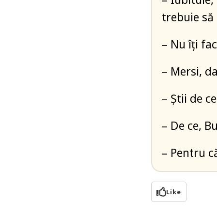
trebuie să 
– Nu îți fac
– Mersi, d
– Știi de c
– De ce, B
– Pentru c
Like