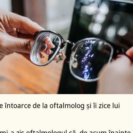
 întoarce de la oftalmolog și îi zice lui
, mi-a zis oftalmologul că, de acum înainte,