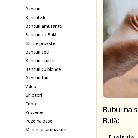
Bancuri
Bancul zilei
Bancuri amuzante
Bancuri cu Bulă
Glume proaste
Bancuri seci
Bancuri scurte
Bancuri cu blonde
Bancuri tari
Video
Ghicitori
Citate
Bubulina se
Proverbe
Bulă:
Poze haioase
Meme-uri amuzante
– Iubitule