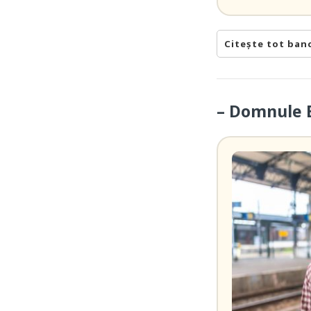
Citește tot ban
– Domnule B