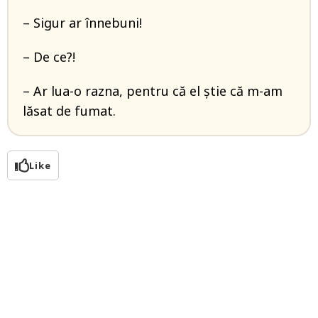
– Sigur ar înnebuni!
– De ce?!
– Ar lua-o razna, pentru că el știe că m-am
lăsat de fumat.
Like